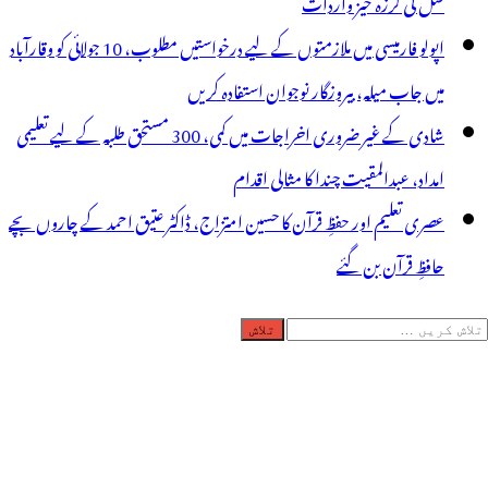
قتل کی لرزہ خیز واردات
اپولو فارمیسی میں ملازمتوں کے لیے درخواستیں مطلوب، 10 جولائی کو وقارآباد
میں جاب میلہ، بیروزگار نوجوان استفادہ کریں
شادی کے غیر ضروری اخراجات میں کمی، 300 مستحق طلبہ کے لیے تعلیمی
امداد، عبدالمقیت چندا کا مثالی اقدام
عصری تعلیم اور حفظِ قرآن کا حسین امتزاج، ڈاکٹر عتیق احمد کے چاروں بچے
حافظِ قرآن بن گئے
لاش
ریں
رائے: