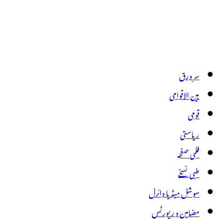
سر ورق
بین الاقوامی
قومی
ریاستی
فلمی صفحہ
طبی نسخے
سوشل میڈیا وائرل
مضامین و رپورٹس