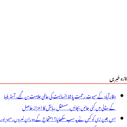
ھی
وا
ضافہ
تازہ خبریں
وقارآباد کے سپوت رحمت پاشا انسانیت کی عالمی علامت بن گئے، آسٹریلیا
کے سڈنی میں کئی جانیں بچائیں، مستقل رہائش کا اعزاز حاصل
اس جین زی کو کس نے یہ سب سکھایا؟ احتجاج کے دوران نعروں، میمز اور