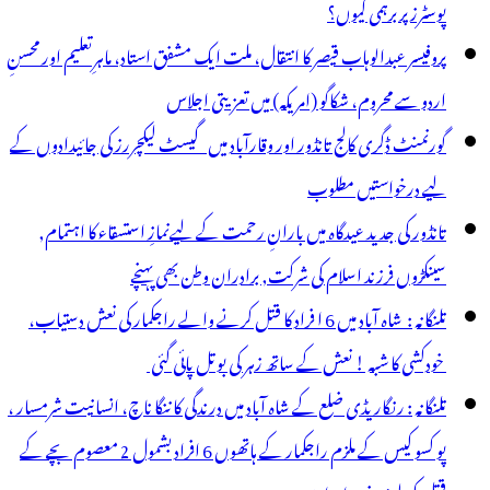
پوسٹرز پر برہمی کیوں؟
پروفیسر عبدالوہاب قیصر کا انتقال، ملت ایک مشفق استاد، ماہرِتعلیم اور محسنِ
اردو سے محروم، شکاگو (امریکہ) میں تعزیتی اجلاس
گورنمنٹ ڈگری کالج تانڈور اور وقارآباد میں گیسٹ لیکچررز کی جائیدادوں کے
لیے درخواستیں مطلوب
تانڈور کی جدید عیدگاہ میں بارانِ رحمت کے لیےنمازِ استسقاء کا اہتمام,
سینکڑوں فرزند اسلام کی شرکت, برادران وطن بھی پہنچے
تلنگانہ : شاہ آباد میں 6 ا فراد کا قتل کرنے والے راجکمار کی نعش دستیاب،
خودکشی کا شبہ ! نعش کے ساتھ زہر کی بوتل پائی گئی
تلنگانہ : رنگاریڈی ضلع کے شاہ آباد میں درندگی کا ننگا ناچ، انسانیت شرمسار ،
پو کسو کیس کے ملزم راجکمار کے ہاتھوں 6 افراد بشمول 2 معصوم بچے کے