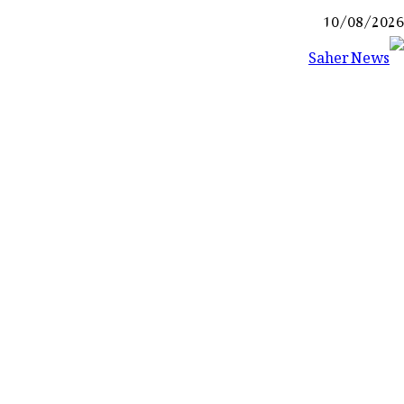
Ski
10/08/2026
t
conten
Saher News
نیوز پورٹل