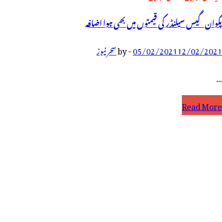
پکوان گیس سیلنڈر کی قیمتوں میں بھی ہوا اضافہ
12/02/2021
05/02/2021
-
by
سحر نیوز
…
کوان
Read More
یس
یلنڈر
ی
یمتوں
یں