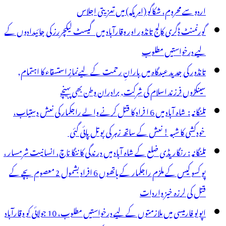
اردو سے محروم، شکاگو (امریکہ) میں تعزیتی اجلاس
گورنمنٹ ڈگری کالج تانڈور اور وقارآباد میں گیسٹ لیکچررز کی جائیدادوں کے
لیے درخواستیں مطلوب
تانڈور کی جدید عیدگاہ میں بارانِ رحمت کے لیےنمازِ استسقاء کا اہتمام,
سینکڑوں فرزند اسلام کی شرکت, برادران وطن بھی پہنچے
تلنگانہ : شاہ آباد میں 6 ا فراد کا قتل کرنے والے راجکمار کی نعش دستیاب،
خودکشی کا شبہ ! نعش کے ساتھ زہر کی بوتل پائی گئی
تلنگانہ : رنگاریڈی ضلع کے شاہ آباد میں درندگی کا ننگا ناچ، انسانیت شرمسار ،
پو کسو کیس کے ملزم راجکمار کے ہاتھوں 6 افراد بشمول 2 معصوم بچے کے
قتل کی لرزہ خیز واردات
اپولو فارمیسی میں ملازمتوں کے لیے درخواستیں مطلوب، 10 جولائی کو وقارآباد