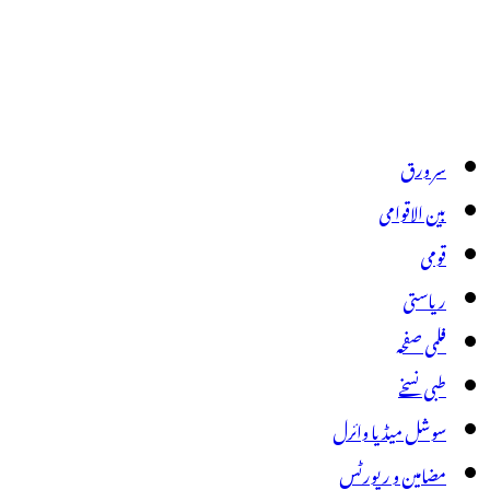
سر ورق
بین الاقوامی
قومی
ریاستی
فلمی صفحہ
طبی نسخے
سوشل میڈیا وائرل
مضامین و رپورٹس