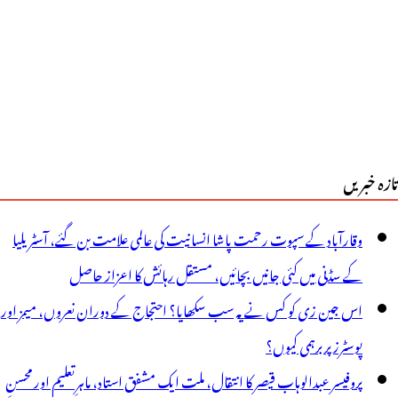
ندو
الدین
ی
ٓنکھیں
وشی
تازہ خبریں
ے
م
وقارآباد کے سپوت رحمت پاشا انسانیت کی عالمی علامت بن گئے، آسٹریلیا
و
کے سڈنی میں کئی جانیں بچائیں، مستقل رہائش کا اعزاز حاصل
ئیں!
اس جین زی کو کس نے یہ سب سکھایا؟ احتجاج کے دوران نعروں، میمز اور
پوسٹرز پر برہمی کیوں؟
پروفیسر عبدالوہاب قیصر کا انتقال، ملت ایک مشفق استاد، ماہرِتعلیم اور محسنِ