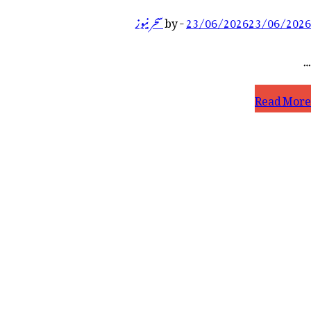
23/06/2026
23/06/2026
-
by
سحر نیوز
…
ھیونڈی
Read More
ی
سجد
یں
یسی
ہمان
وازی
ہ