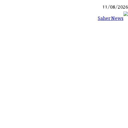
Ski
11/08/2026
t
conten
Saher News
نیوز پورٹل