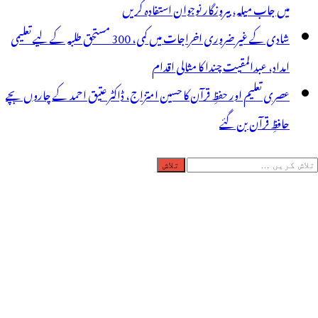
میں جاب میلہ، بیروزگار نوجوان استفادہ کریں
شادی کے غیر ضروری اخراجات میں کمی، 300 مستحق طلبہ کے لیے تعلیمی
امداد، عبدالمقیت چندا کا مثالی اقدام
عصری تعلیم اور حفظِ قرآن کا حسین امتزاج، ڈاکٹر عتیق احمد کے چاروں بچے
حافظِ قرآن بن گئے
لاش
ریں
رائے: