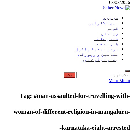
Ski
08/08/2026
t
conten
سر ورق
Saher News
بین الاقوامی
نیوز پورٹل
قومی
ریاستی
فلمی صفحہ
طبی نسخے
سوشل میڈیا وائرل
مضامین و رپورٹس
ہمارے بارے میں
لاش
ریں
Main Menu
رائے:
Tag:
#man-assaulted-for-travelling-with-
woman-of-different-religion-in-mangaluru-
karnataka-eight-arrested-