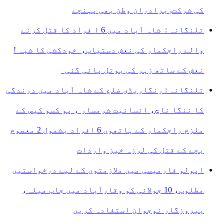
کی شرکت, برادران وطن بھی پہنچے
تلنگانہ : شاہ آباد میں 6 ا فراد کا قتل کرنے
والے راجکمار کی نعش دستیاب، خودکشی کا شبہ !
نعش کے ساتھ زہر کی بوتل پائی گئی
تلنگانہ : رنگاریڈی ضلع کے شاہ آباد میں درندگی
کا ننگا ناچ، انسانیت شرمسار ، پو کسو کیس کے
ملزم راجکمار کے ہاتھوں 6 افراد بشمول 2 معصوم
بچے کے قتل کی لرزہ خیز واردات
اپولو فارمیسی میں ملازمتوں کے لیے درخواستیں
مطلوب، 10 جولائی کو وقارآباد میں جاب میلہ،
بیروزگار نوجوان استفادہ کریں