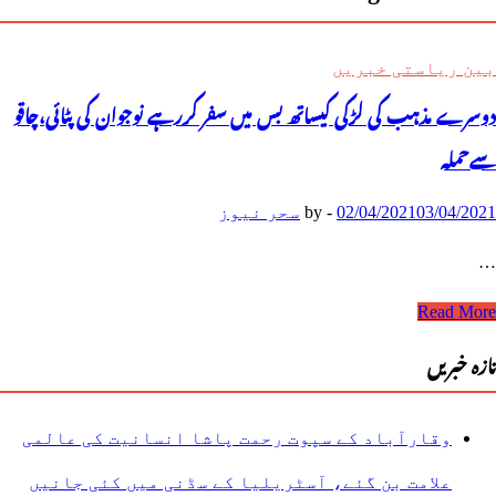
بین ریاستی خبریں
دوسرے مذہب کی لڑکی کیساتھ بس میں سفر کررہے نوجوان کی پٹائی،چاقو
سےحملہ
03/04/2021
02/04/2021
-
by
سحر نیوز
…
وسرے
Read More
ذہب
ی
تازہ خبریں
ڑکی
یساتھ
س
یں
وقارآباد کے سپوت رحمت پاشا انسانیت کی عالمی
فر
ررہے
علامت بن گئے، آسٹریلیا کے سڈنی میں کئی جانیں
وجوان