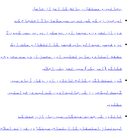
ی
بچائیں، مستقل رہائش کا اعزاز حاصل
ٹائی،چاقو
ےحملہ
اس جین زی کو کس نے یہ سب سکھایا؟ احتجاج کے
دوران نعروں، میمز اور پوسٹرز پر برہمی کیوں؟
پروفیسر عبدالوہاب قیصر کا انتقال، ملت ایک
مشفق استاد، ماہرِتعلیم اور محسنِ اردو سے محروم،
شکاگو (امریکہ) میں تعزیتی اجلاس
گورنمنٹ ڈگری کالج تانڈور اور وقارآباد میں
گیسٹ لیکچررز کی جائیدادوں کے لیے درخواستیں
مطلوب
تانڈور کی جدید عیدگاہ میں بارانِ رحمت کے
لیےنمازِ استسقاء کا اہتمام, سینکڑوں فرزند اسلام