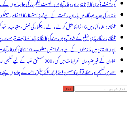
گورنمنٹ ڈگری کالج تانڈور اور وقارآباد میں گیسٹ لیکچررز کی جائیدادوں کے
تانڈور کی جدید عیدگاہ میں بارانِ رحمت کے لیےنمازِ استسقاء کا اہتمام, سینکڑ
تلنگانہ : شاہ آباد میں 6 ا فراد کا قتل کرنے والے راجکمار کی نعش دستیاب، خودکشی کا شبہ ! نعش کے ساتھ زہر کی بوتل پائی گئی
تلنگانہ : رنگاریڈی ضلع کے شاہ آباد میں درندگی کا ننگا ناچ، انسانیت شرمسار ، پو کسو کیس کے ملزم راجکمار کے ہات
اپولو فارمیسی میں ملازمتوں کے لیے درخواستیں مطلوب، 10 جولائی کو وقارآباد میں جاب میلہ، بیروزگار نوجوان استفادہ کریں
شادی کے غیر ضروری اخراجات میں کمی، 300 مستحق طلبہ کے لیے تعلیمی امداد، عبدالمقیت چندا کا مثالی اقدام
عصری تعلیم اور حفظِ قرآن کا حسین امتزاج، ڈاکٹر عتیق احمد کے چاروں بچے حا
لاش
ریں
رائے: