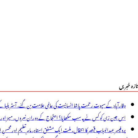
یے
شہور
کماء
ا
ھریلو
سخہ
تازہ خبریں
وقارآباد کے سپوت رحمت پاشا انسانیت کی عالمی علامت بن گئے، آسٹریلیا ک
اس جین زی کو کس نے یہ سب سکھایا؟ احتجاج کے دوران نعروں، میمز اور پوس
پروفیسر عبدالوہاب قیصر کا انتقال، ملت ایک مشفق استاد، ماہرِتعلیم اور محسنِ 