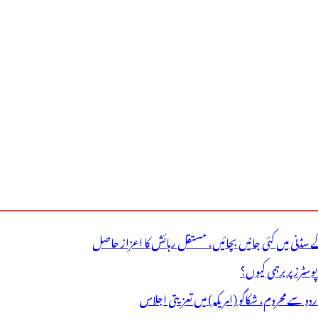
ے سڈنی میں کئی جانیں بچائیں، مستقل رہائش کا اعزاز حاصل
ٹرز پر برہمی کیوں؟
اردو سے محروم، شکاگو (امریکہ) میں تعزیتی اجلاس