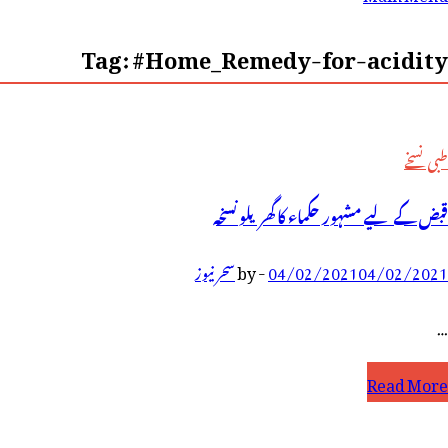
رائے:
Tag:
#Home_Remedy-for-acidity
طبی نسخے
قبض کے لیے مشہور حکماء کا گھریلو نسخہ
04/02/2021
04/02/2021
-
by
سحر نیوز
…
بض
Read More
ے