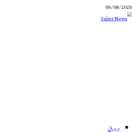
Ski
06/08/2026
t
conten
Saher News
نیوز پورٹل
سر ورق