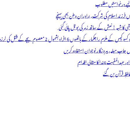
 لیے درخواستیں مطلوب
وں فرزند اسلام کی شرکت, برادران وطن بھی پہنچے
ھوں 6 افراد بشمول 2 معصوم بچے کے قتل کی لرزہ خیز واردات
فظِ قرآن بن گئے