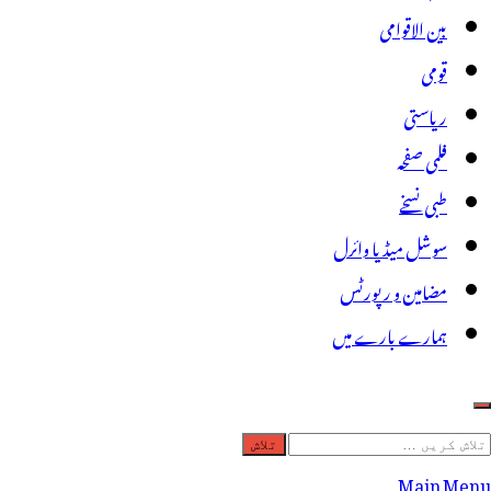
بین الاقوامی
قومی
ریاستی
فلمی صفحہ
طبی نسخے
سوشل میڈیا وائرل
مضامین و رپورٹس
ہمارے بارے میں
لاش
ریں
Main Menu