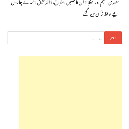
عصری تعلیم اور حفظِ قرآن کا حسین امتزاج، ڈاکٹر عتیق احمد کے چاروں
بچے حافظِ قرآن بن گئے