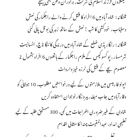
سینکڑوں فرزند اسلام کی شرکت, برادران وطن بھی پہنچے
تلنگانہ : شاہ آباد میں 6 ا فراد کا قتل کرنے والے راجکمار کی نعش
دستیاب، خودکشی کا شبہ ! نعش کے ساتھ زہر کی بوتل پائی گئی
تلنگانہ : رنگاریڈی ضلع کے شاہ آباد میں درندگی کا ننگا ناچ، انسانیت
شرمسار ، پو کسو کیس کے ملزم راجکمار کے ہاتھوں 6 افراد بشمول 2
معصوم بچے کے قتل کی لرزہ خیز واردات
اپولو فارمیسی میں ملازمتوں کے لیے درخواستیں مطلوب، 10 جولائی کو
وقارآباد میں جاب میلہ، بیروزگار نوجوان استفادہ کریں
شادی کے غیر ضروری اخراجات میں کمی، 300 مستحق طلبہ کے لیے
تعلیمی امداد، عبدالمقیت چندا کا مثالی اقدام