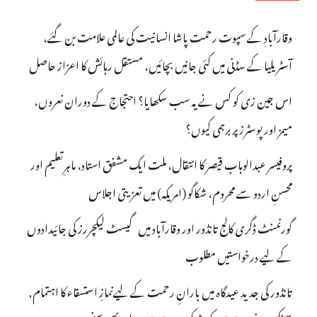
وقارآباد کے سپوت رحمت پاشا انسانیت کی عالمی علامت بن گئے،
آسٹریلیا کے سڈنی میں کئی جانیں بچائیں، مستقل رہائش کا اعزاز حاصل
اس جین زی کو کس نے یہ سب سکھایا؟ احتجاج کے دوران نعروں،
میمز اور پوسٹرز پر برہمی کیوں؟
پروفیسر عبدالوہاب قیصر کا انتقال، ملت ایک مشفق استاد، ماہرِتعلیم اور
محسنِ اردو سے محروم، شکاگو (امریکہ) میں تعزیتی اجلاس
گورنمنٹ ڈگری کالج تانڈور اور وقارآباد میں گیسٹ لیکچررز کی جائیدادوں
کے لیے درخواستیں مطلوب
تانڈور کی جدید عیدگاہ میں بارانِ رحمت کے لیےنمازِ استسقاء کا اہتمام,