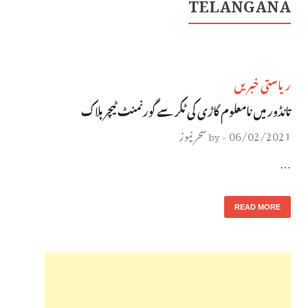
TELANGANA
ریاستی خبریں
تانڈور میں نامعلوم گاڑی کی ٹکر سے گورنمنٹ ٹیچر ہلاک
06/02/2021
سحر نیوز
by
-
…
READ MORE