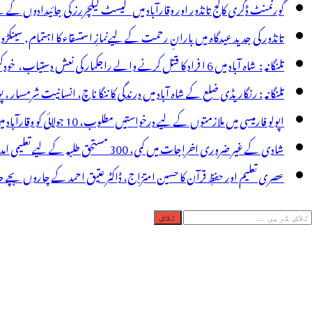
ارہا
گورنمنٹ ڈگری کالج تانڈور اور وقارآباد میں گیسٹ لیکچررز کی جائیدادوں کے
ے،
تانڈور کی جدید عیدگاہ میں بارانِ رحمت کے لیےنمازِ استسقاء کا اہتمام, سینکڑ
یول
تلنگانہ : شاہ آباد میں 6 ا فراد کا قتل کرنے والے راجکمار کی نعش دستیاب، خودکشی کا شبہ ! نعش کے ساتھ زہر کی بوتل پائی گئی
نجینئر
تلنگانہ : رنگاریڈی ضلع کے شاہ آباد میں درندگی کا ننگا ناچ، انسانیت شرمسار ، پو کسو کیس کے ملزم راجکمار کے ہات
عیب
اپولو فارمیسی میں ملازمتوں کے لیے درخواستیں مطلوب، 10 جولائی کو وقارآباد میں جاب میلہ، بیروزگار نوجوان استفادہ کریں
حمد
شادی کے غیر ضروری اخراجات میں کمی، 300 مستحق طلبہ کے لیے تعلیمی امداد، عبدالمقیت چندا کا مثالی اقدام
ا
عصری تعلیم اور حفظِ قرآن کا حسین امتزاج، ڈاکٹر عتیق احمد کے چاروں بچے حا
ارنامہ
لاش
ریں
رائے: