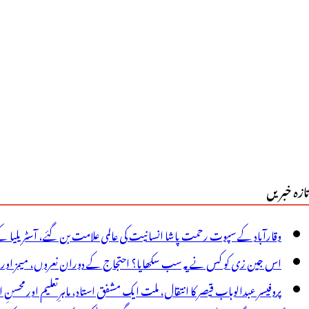
ے
انڈور
یں
یک
وبصورت
کان
و
تازہ خبریں
ین
یٹ
وقارآباد کے سپوت رحمت پاشا انسانیت کی عالمی علامت بن گئے، آسٹریلیا ک
وپر
اس جین زی کو کس نے یہ سب سکھایا؟ احتجاج کے دوران نعروں، میمز اور پوس
ٹھایا
پروفیسر عبدالوہاب قیصر کا انتقال، ملت ایک مشفق استاد، ماہرِتعلیم اور محسنِ 