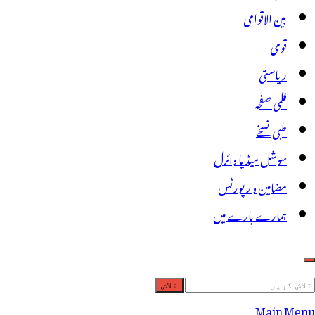
بین الاقوامی
قومی
ریاستی
فلمی صفحہ
طبی نسخے
سوشل میڈیا وائرل
مضامین و رپورٹس
ہمارے بارے میں
لاش
ریں
Main Menu