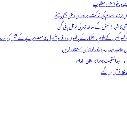
 لیے درخواستیں مطلوب
وں فرزند اسلام کی شرکت, برادران وطن بھی پہنچے
ھوں 6 افراد بشمول 2 معصوم بچے کے قتل کی لرزہ خیز واردات
فظِ قرآن بن گئے