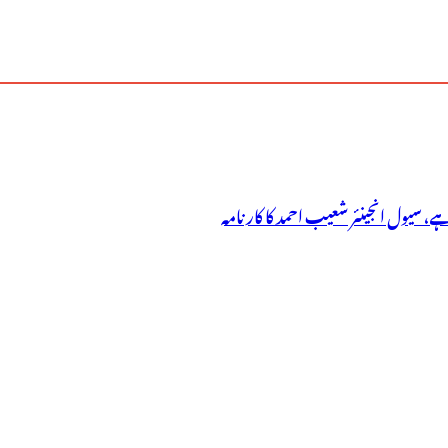
ہے، سیول انجینئر شعیب احمد کا کارنامہ