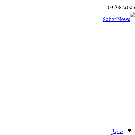
Ski
09/08/2026
t
conten
Saher News
نیوز پورٹل
سر ورق