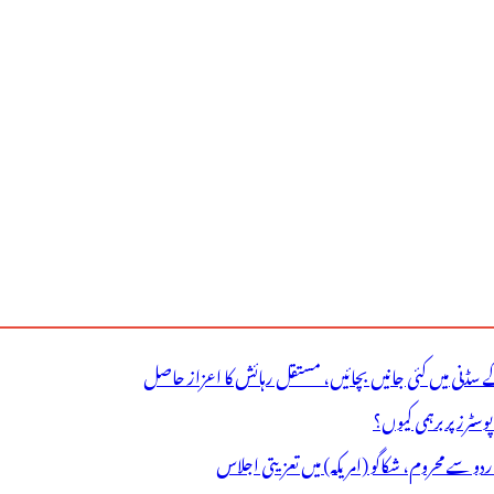
ے سڈنی میں کئی جانیں بچائیں، مستقل رہائش کا اعزاز حاصل
ٹرز پر برہمی کیوں؟
اردو سے محروم، شکاگو (امریکہ) میں تعزیتی اجلاس