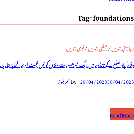
رائے:
Tag:
foundations
ریاستی خبریں
/
ضلعی خبریں
/
قومی خبریں
وقارآباد ضلع کے تانڈور میں ایک خوبصورت مکان کو تین فیٹ اوپر اٹھایا جارہا 
30/04/2023
29/04/2023
-
by
سحر نیوز
…
قارآباد
Read More
لع