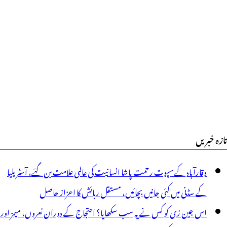
تازہ خبریں
وقارآباد کے سپوت رحمت پاشا انسانیت کی عالمی علامت بن گئے، آسٹریلیا
کے سڈنی میں کئی جانیں بچائیں، مستقل رہائش کا اعزاز حاصل
اس جین زی کو کس نے یہ سب سکھایا؟ احتجاج کے دوران نعروں، میمز اور