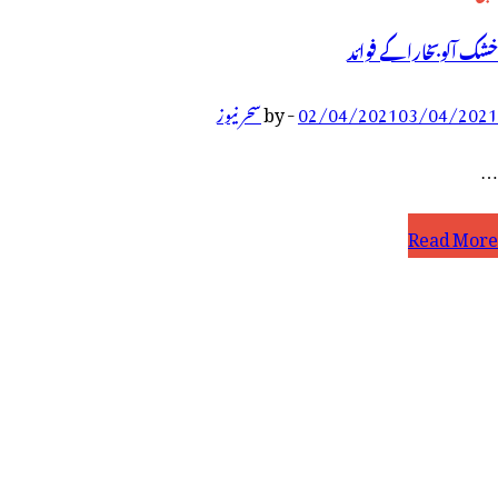
خشک آلوبخارا کے فوائد
03/04/2021
02/04/2021
-
by
سحر نیوز
…
شک
Read More
ٓلوبخارا
ے
وائد