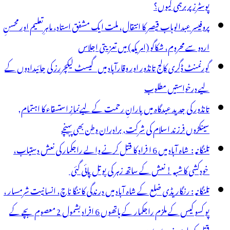
پوسٹرز پر برہمی کیوں؟
پروفیسر عبدالوہاب قیصر کا انتقال، ملت ایک مشفق استاد، ماہرِتعلیم اور محسنِ
اردو سے محروم، شکاگو (امریکہ) میں تعزیتی اجلاس
گورنمنٹ ڈگری کالج تانڈور اور وقارآباد میں گیسٹ لیکچررز کی جائیدادوں کے
لیے درخواستیں مطلوب
تانڈور کی جدید عیدگاہ میں بارانِ رحمت کے لیےنمازِ استسقاء کا اہتمام,
سینکڑوں فرزند اسلام کی شرکت, برادران وطن بھی پہنچے
تلنگانہ : شاہ آباد میں 6 ا فراد کا قتل کرنے والے راجکمار کی نعش دستیاب،
خودکشی کا شبہ ! نعش کے ساتھ زہر کی بوتل پائی گئی
تلنگانہ : رنگاریڈی ضلع کے شاہ آباد میں درندگی کا ننگا ناچ، انسانیت شرمسار ،
پو کسو کیس کے ملزم راجکمار کے ہاتھوں 6 افراد بشمول 2 معصوم بچے کے