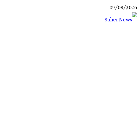
Ski
09/08/2026
t
conten
Saher News
نیوز پورٹل