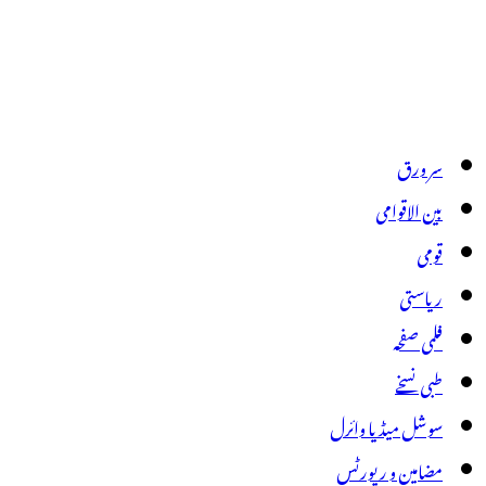
سر ورق
بین الاقوامی
قومی
ریاستی
فلمی صفحہ
طبی نسخے
سوشل میڈیا وائرل
مضامین و رپورٹس