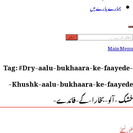
ہمارے بارے میں
لاش
ریں
Main Menu
رائے:
Tag:
#Dry-aalu-bukhaara-ke-faayede-
Khushk-aalu-bukhaara-ke-faayede-
خشک -آلو-بخارا-کے-فائدے-
طبی نسخے