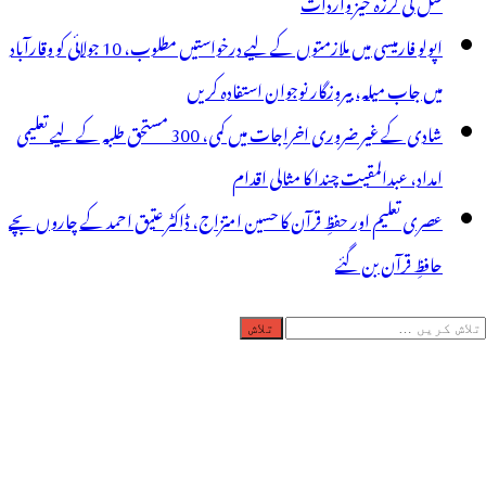
قتل کی لرزہ خیز واردات
اپولو فارمیسی میں ملازمتوں کے لیے درخواستیں مطلوب، 10 جولائی کو وقارآباد
میں جاب میلہ، بیروزگار نوجوان استفادہ کریں
شادی کے غیر ضروری اخراجات میں کمی، 300 مستحق طلبہ کے لیے تعلیمی
امداد، عبدالمقیت چندا کا مثالی اقدام
عصری تعلیم اور حفظِ قرآن کا حسین امتزاج، ڈاکٹر عتیق احمد کے چاروں بچے
حافظِ قرآن بن گئے
لاش
ریں
رائے: