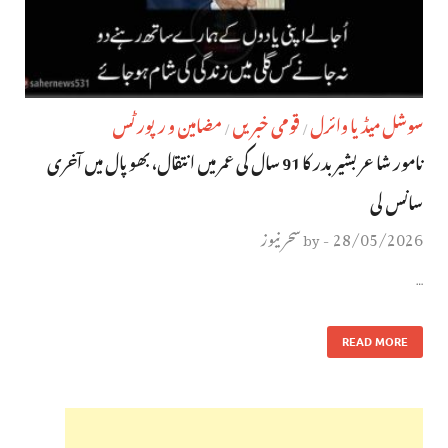
سوشل میڈیا وائرل
قومی خبریں
مضامین و رپورٹس
/
/
نامور شاعر بشیر بدر کا 91 سال کی عمر میں انتقال، بھوپال میں آخری
سانس لی
28/05/2026
سحر نیوز
by
-
…
READ MORE