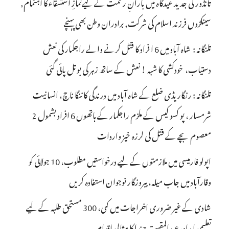
تانڈور کی جدید عیدگاہ میں بارانِ رحمت کے لیےنمازِ استسقاء کا اہتمام,
سینکڑوں فرزند اسلام کی شرکت, برادران وطن بھی پہنچے
تلنگانہ : شاہ آباد میں 6 ا فراد کا قتل کرنے والے راجکمار کی نعش
دستیاب، خودکشی کا شبہ ! نعش کے ساتھ زہر کی بوتل پائی گئی
تلنگانہ : رنگاریڈی ضلع کے شاہ آباد میں درندگی کا ننگا ناچ، انسانیت
شرمسار ، پو کسو کیس کے ملزم راجکمار کے ہاتھوں 6 افراد بشمول 2
معصوم بچے کے قتل کی لرزہ خیز واردات
اپولو فارمیسی میں ملازمتوں کے لیے درخواستیں مطلوب، 10 جولائی کو
وقارآباد میں جاب میلہ، بیروزگار نوجوان استفادہ کریں
شادی کے غیر ضروری اخراجات میں کمی، 300 مستحق طلبہ کے لیے
تعلیمی امداد، عبدالمقیت چندا کا مثالی اقدام