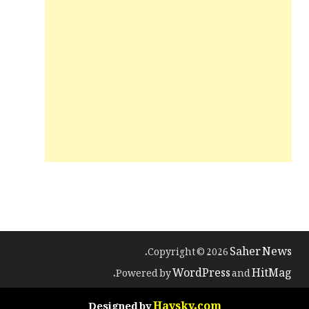
Saher News
.
Copyright © 2026
WordPress
HitMag
.
Powered by
and
Haysky.com
Designed by