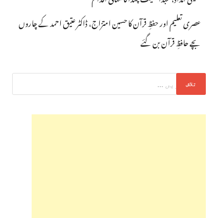
عصری تعلیم اور حفظِ قرآن کا حسین امتزاج، ڈاکٹر عتیق احمد کے چاروں
بچے حافظِ قرآن بن گئے