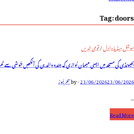
رائے:
Tag:
doors
سوشل میڈیا وائرل
/
قومی خبریں
بھیونڈی کی مسجد میں ایسی مہمان نوازی کہ ہندو والدین کی آنکھیں خوشی سے نم 
23/06/2026
23/06/2026
-
by
سحر نیوز
…
ھیونڈی
Read More
ی