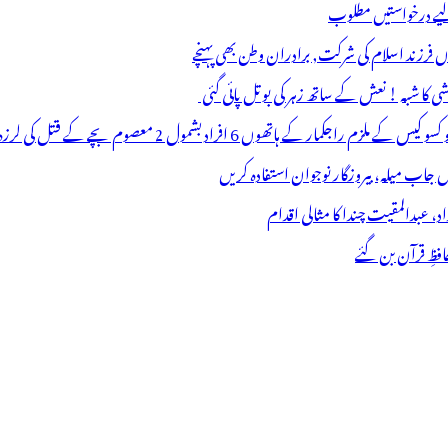
 لیے درخواستیں مطلوب
وں فرزند اسلام کی شرکت, برادران وطن بھی پہنچے
ھوں 6 افراد بشمول 2 معصوم بچے کے قتل کی لرزہ خیز واردات
فظِ قرآن بن گئے