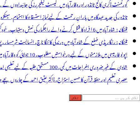
ے
گورنمنٹ ڈگری کالج تانڈور اور وقارآباد میں گیسٹ لیکچررز کی جائیدادوں کے
م
تانڈور کی جدید عیدگاہ میں بارانِ رحمت کے لیےنمازِ استسقاء کا اہتمام, سینکڑ
و
تلنگانہ : شاہ آباد میں 6 ا فراد کا قتل کرنے والے راجکمار کی نعش دستیاب، خودکشی کا شبہ ! نعش کے ساتھ زہر کی بوتل پائی گئی
ئیں!
تلنگانہ : رنگاریڈی ضلع کے شاہ آباد میں درندگی کا ننگا ناچ، انسانیت شرمسار ، پو کسو کیس کے ملزم راجکمار کے ہات
اپولو فارمیسی میں ملازمتوں کے لیے درخواستیں مطلوب، 10 جولائی کو وقارآباد میں جاب میلہ، بیروزگار نوجوان استفادہ کریں
شادی کے غیر ضروری اخراجات میں کمی، 300 مستحق طلبہ کے لیے تعلیمی امداد، عبدالمقیت چندا کا مثالی اقدام
عصری تعلیم اور حفظِ قرآن کا حسین امتزاج، ڈاکٹر عتیق احمد کے چاروں بچے حا
لاش
ریں
رائے: