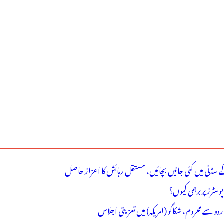
ے سڈنی میں کئی جانیں بچائیں، مستقل رہائش کا اعزاز حاصل
ٹرز پر برہمی کیوں؟
اردو سے محروم، شکاگو (امریکہ) میں تعزیتی اجلاس