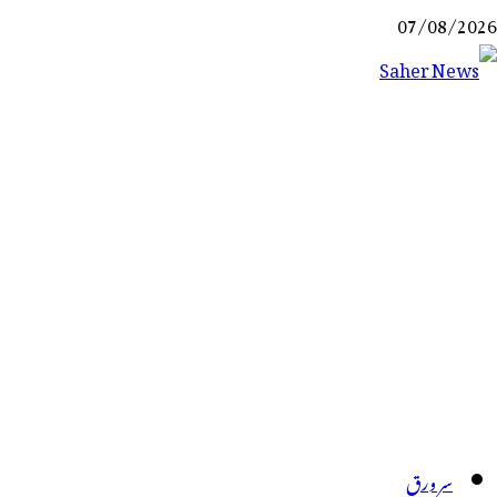
Ski
07/08/2026
t
conten
Saher News
نیوز پورٹل
سر ورق