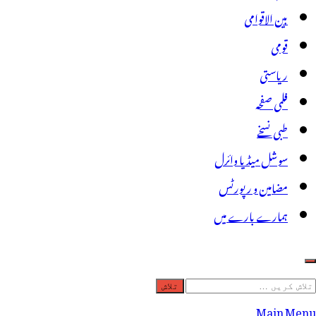
بین الاقوامی
قومی
ریاستی
فلمی صفحہ
طبی نسخے
سوشل میڈیا وائرل
مضامین و رپورٹس
ہمارے بارے میں
لاش
ریں
Main Menu