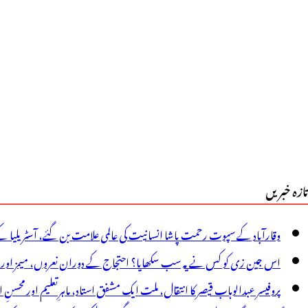
سجد
یں
یسی
ہمان
وازی
ہ
ندو
تازہ خبریں
الدین
ی
وقارآباد کے سپوت رحمت پاشا انسانیت کی عالمی علامت بن گئے، آسٹریلیا ک
ٓنکھیں
اس جین زی کو کس نے یہ سب سکھایا؟ احتجاج کے دوران نعروں، میمز اور پوس
وشی
پروفیسر عبدالوہاب قیصر کا انتقال، ملت ایک مشفق استاد، ماہرِتعلیم اور محسنِ 