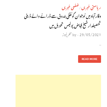
ریاستی خبریں
ضلعی خبریں
/
وقارآباد میں نوجوان کونقلی بندوق سے ڈرانے والے ڈپٹی
تحصیلدارشیخ فیاض پولیس تحویل میں
29/05/2021
سحر نیوز
by
-
…
READ MORE