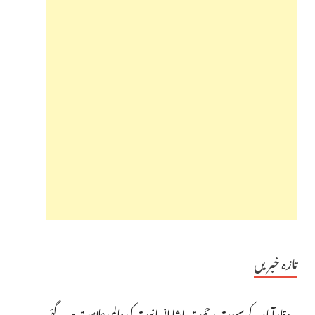
تازہ خبریں
وقارآباد کے سپوت رحمت پاشا انسانیت کی عالمی علامت بن گئے،