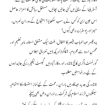
آسٹریلیا کے سڈنی میں کئی جانیں بچائیں، مستقل رہائش کا اعزاز حاصل
اس جین زی کو کس نے یہ سب سکھایا؟ احتجاج کے دوران نعروں،
میمز اور پوسٹرز پر برہمی کیوں؟
پروفیسر عبدالوہاب قیصر کا انتقال، ملت ایک مشفق استاد، ماہرِتعلیم اور
محسنِ اردو سے محروم، شکاگو (امریکہ) میں تعزیتی اجلاس
گورنمنٹ ڈگری کالج تانڈور اور وقارآباد میں گیسٹ لیکچررز کی جائیدادوں
کے لیے درخواستیں مطلوب
تانڈور کی جدید عیدگاہ میں بارانِ رحمت کے لیےنمازِ استسقاء کا اہتمام,
سینکڑوں فرزند اسلام کی شرکت, برادران وطن بھی پہنچے
تلنگانہ : شاہ آباد میں 6 ا فراد کا قتل کرنے والے راجکمار کی نعش