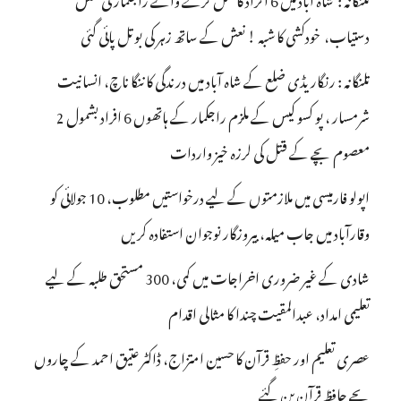
دستیاب، خودکشی کا شبہ ! نعش کے ساتھ زہر کی بوتل پائی گئی
تلنگانہ : رنگاریڈی ضلع کے شاہ آباد میں درندگی کا ننگا ناچ، انسانیت
شرمسار ، پو کسو کیس کے ملزم راجکمار کے ہاتھوں 6 افراد بشمول 2
معصوم بچے کے قتل کی لرزہ خیز واردات
اپولو فارمیسی میں ملازمتوں کے لیے درخواستیں مطلوب، 10 جولائی کو
وقارآباد میں جاب میلہ، بیروزگار نوجوان استفادہ کریں
شادی کے غیر ضروری اخراجات میں کمی، 300 مستحق طلبہ کے لیے
تعلیمی امداد، عبدالمقیت چندا کا مثالی اقدام
عصری تعلیم اور حفظِ قرآن کا حسین امتزاج، ڈاکٹر عتیق احمد کے چاروں
بچے حافظِ قرآن بن گئے