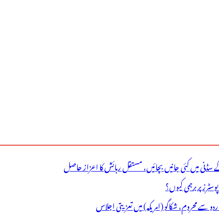
ے سڈنی میں کئی جانیں بچائیں، مستقل رہائش کا اعزاز حاصل
ٹرز پر برہمی کیوں؟
اردو سے محروم، شکاگو (امریکہ) میں تعزیتی اجلاس