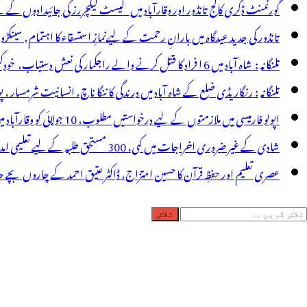
ی
گورنمنٹ ڈگری کالج تانڈور اور وقارآباد میں گیسٹ لیکچررز کی جائیدادوں کے
ٓر
تانڈور کی جدید عیدگاہ میں بارانِ رحمت کے لیےنمازِ استسقاء کا اہتمام, سینکڑ
ا
تلنگانہ : شاہ آباد میں 6 ا فراد کا قتل کرنے والے راجکمار کی نعش دستیاب، خودکشی کا شبہ ! نعش کے ساتھ زہر کی بوتل پائی گئی
یصلہ
تلنگانہ : رنگاریڈی ضلع کے شاہ آباد میں درندگی کا ننگا ناچ، انسانیت شرمسار ، پو کسو کیس کے ملزم راجکمار کے ہات
اپولو فارمیسی میں ملازمتوں کے لیے درخواستیں مطلوب، 10 جولائی کو وقارآباد میں جاب میلہ، بیروزگار نوجوان استفادہ کریں
شادی کے غیر ضروری اخراجات میں کمی، 300 مستحق طلبہ کے لیے تعلیمی امداد، عبدالمقیت چندا کا مثالی اقدام
عصری تعلیم اور حفظِ قرآن کا حسین امتزاج، ڈاکٹر عتیق احمد کے چاروں بچے حا
لاش
ریں
رائے: