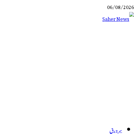
Ski
06/08/2026
t
conten
Saher News
نیوز پورٹل
سر ورق