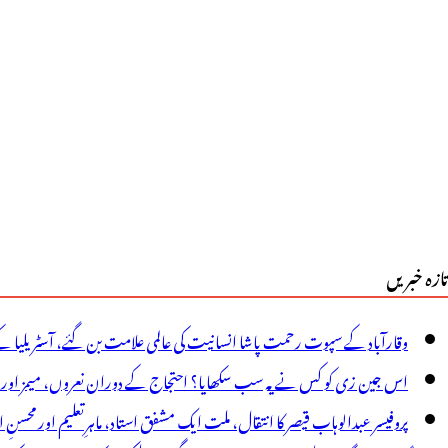
19سرکاری
سپتالوں
یں
ون
و
یاگناسٹک
تازہ خبریں
نٹرس
ا
وقارآباد کے سپوت رحمت پاشا انسانیت کی عالمی علامت بن گئے، آسٹریلیا ک
فتتاح،وزیراعلیٰ
اس جین زی کو کس نے یہ سب سکھایا؟ احتجاج کے دوران نعروں، میمز اور پوس
ے
پروفیسر عبدالوہاب قیصر کا انتقال، ملت ایک مشفق استاد، ماہرِتعلیم اور محسنِ 