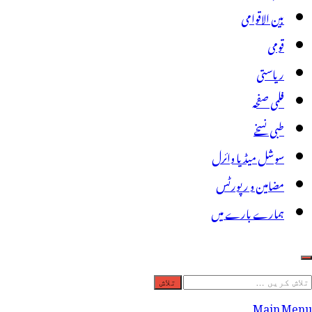
بین الاقوامی
قومی
ریاستی
فلمی صفحہ
طبی نسخے
سوشل میڈیا وائرل
مضامین و رپورٹس
ہمارے بارے میں
لاش
ریں
Main Menu