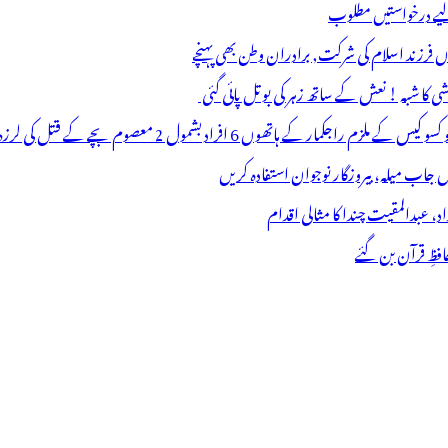
 لیے درخواستیں مطلوب
وں فرزند اسلام کی شرکت, برادران وطن بھی پہنچے
ھوں 6 افراد بشمول 2 معصوم بچے کے قتل کی لرزہ خیز واردات
فظِ قرآن بن گئے