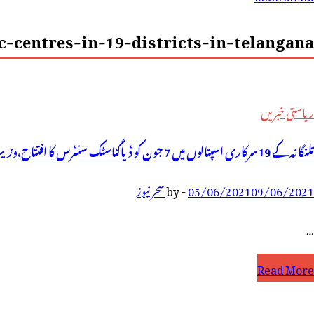
رائے:
-centres-in-19-districts-in-telangana-
ریاستی خبریں
تلنگانہ کے 19سرکاری اسپتالوں میں 7 جون کو ڈیاگناسٹک سنٹرس کا افتتاح،وزیراعلیٰ کے سی آر کا فیصلہ
09/06/2021
05/06/2021
-
by
سحر نیوز
…
لنگانہ
Read More
ے