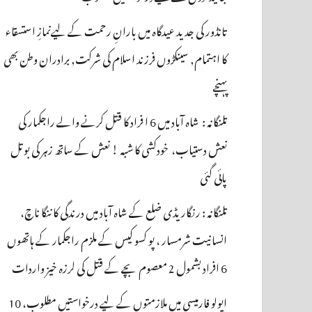
تانڈور کی جدید عیدگاہ میں بارانِ رحمت کے لیےنمازِ استسقاء
کا اہتمام, سینکڑوں فرزند اسلام کی شرکت, برادران وطن بھی
پہنچے
تلنگانہ : شاہ آباد میں 6 ا فراد کا قتل کرنے والے راجکمار کی
نعش دستیاب، خودکشی کا شبہ ! نعش کے ساتھ زہر کی بوتل
پائی گئی
تلنگانہ : رنگاریڈی ضلع کے شاہ آباد میں درندگی کا ننگا ناچ،
انسانیت شرمسار ، پو کسو کیس کے ملزم راجکمار کے ہاتھوں
6 افراد بشمول 2 معصوم بچے کے قتل کی لرزہ خیز واردات
اپولو فارمیسی میں ملازمتوں کے لیے درخواستیں مطلوب، 10