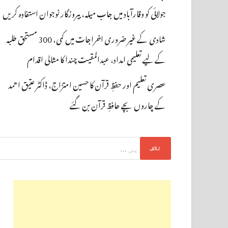
جولائی کو وقارآباد میں جاب میلہ، بیروزگار نوجوان استفادہ کریں
شادی کے غیر ضروری اخراجات میں کمی، 300 مستحق طلبہ
کے لیے تعلیمی امداد، عبدالمقیت چندا کا مثالی اقدام
عصری تعلیم اور حفظِ قرآن کا حسین امتزاج، ڈاکٹر عتیق احمد
کے چاروں بچے حافظِ قرآن بن گئے