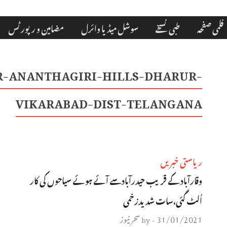
فلمی صفحہ
طبی نسخے
سوشل میڈیا وائرل
مضامین و رپورٹس
R-ANANTHAGIRI-HILLS-DHARUR-
VIKARABAD-DIST-TELANGANA
ریاستی خبریں
وقارآباد کے قریب حیدرآبادسے آئے ہوئے سیاحوں کی کار
اُلٹ گئی،سات شدیدزخمی
31/01/2021
سحر نیوز
by
-