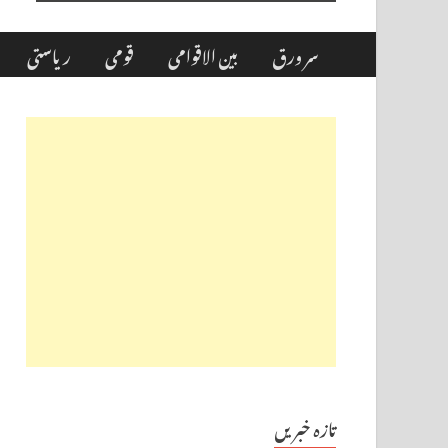
سر ورق
بین الاقوامی
قومی
ریاستی
تازہ خبریں