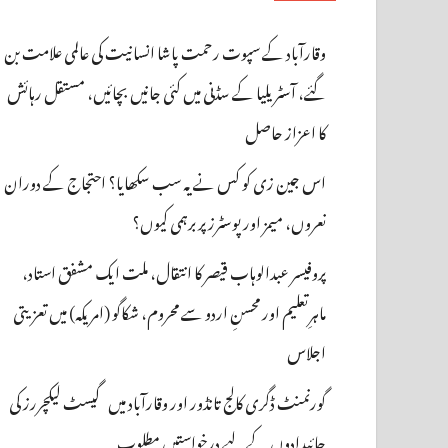
وقارآباد کے سپوت رحمت پاشا انسانیت کی عالمی علامت بن
گئے، آسٹریلیا کے سڈنی میں کئی جانیں بچائیں، مستقل رہائش
کا اعزاز حاصل
اس جین زی کو کس نے یہ سب سکھایا؟ احتجاج کے دوران
نعروں، میمز اور پوسٹرز پر برہمی کیوں؟
پروفیسر عبدالوہاب قیصر کا انتقال، ملت ایک مشفق استاد،
ماہرِتعلیم اور محسنِ اردو سے محروم، شکاگو (امریکہ) میں تعزیتی
اجلاس
گورنمنٹ ڈگری کالج تانڈور اور وقارآباد میں گیسٹ لیکچررز کی
جائیدادوں کے لیے درخواستیں مطلوب