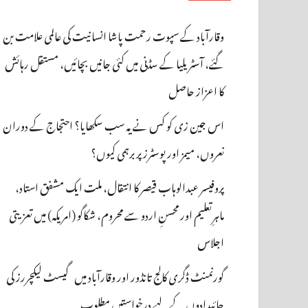
وقارآباد کے سپوت رحمت پاشا انسانیت کی عالمی علامت بن
گئے، آسٹریلیا کے سڈنی میں کئی جانیں بچائیں، مستقل رہائش
کا اعزاز حاصل
اس جین زی کو کس نے یہ سب سکھایا؟ احتجاج کے دوران
نعروں، میمز اور پوسٹرز پر برہمی کیوں؟
پروفیسر عبدالوہاب قیصر کا انتقال، ملت ایک مشفق استاد،
ماہرِتعلیم اور محسنِ اردو سے محروم، شکاگو (امریکہ) میں تعزیتی
اجلاس
گورنمنٹ ڈگری کالج تانڈور اور وقارآباد میں گیسٹ لیکچررز کی
جائیدادوں کے لیے درخواستیں مطلوب