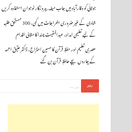
جولائی کو وقارآباد میں جاب میلہ، بیروزگار نوجوان استفادہ کریں
شادی کے غیر ضروری اخراجات میں کمی، 300 مستحق طلبہ
کے لیے تعلیمی امداد، عبدالمقیت چندا کا مثالی اقدام
عصری تعلیم اور حفظِ قرآن کا حسین امتزاج، ڈاکٹر عتیق احمد
کے چاروں بچے حافظِ قرآن بن گئے