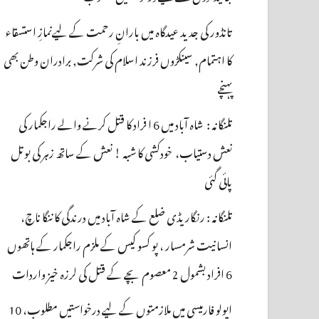
تانڈور کی جدید عیدگاہ میں بارانِ رحمت کے لیےنمازِ استسقاء
کا اہتمام, سینکڑوں فرزند اسلام کی شرکت, برادران وطن بھی
پہنچے
تلنگانہ : شاہ آباد میں 6 ا فراد کا قتل کرنے والے راجکمار کی
نعش دستیاب، خودکشی کا شبہ ! نعش کے ساتھ زہر کی بوتل
پائی گئی
تلنگانہ : رنگاریڈی ضلع کے شاہ آباد میں درندگی کا ننگا ناچ،
انسانیت شرمسار ، پو کسو کیس کے ملزم راجکمار کے ہاتھوں
6 افراد بشمول 2 معصوم بچے کے قتل کی لرزہ خیز واردات
اپولو فارمیسی میں ملازمتوں کے لیے درخواستیں مطلوب، 10