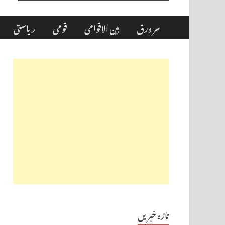
سر ورق
بین الاقوامی
قومی
ریاستی
تازہ خبریں