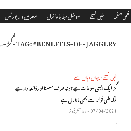
فلمی صفحہ
طبی نسخے
سوشل میڈیا وائرل
مضامین و رپورٹس
#BENEFITS-OF-JAGGERY-گُڑ -کے-فائدے-
TAG:
طبی نسخے
یہاں وہاں سے
/
گُڑ ایک ایسی سوغات ہے جو نہ صرف سستا اور ذائقہ دار ہے
بلکہ طبی فوائد سے بھی مالا مال ہے
07/04/2021
سحر نیوز
by
-
…