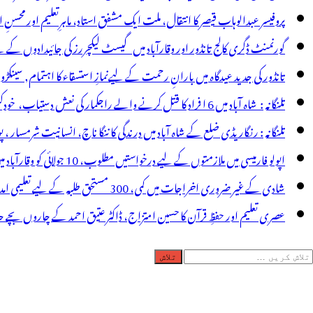
پروفیسر عبدالوہاب قیصر کا انتقال، ملت ایک مشفق استاد، ماہرِتعلیم اور محسنِ 
گورنمنٹ ڈگری کالج تانڈور اور وقارآباد میں گیسٹ لیکچررز کی جائیدادوں کے
تانڈور کی جدید عیدگاہ میں بارانِ رحمت کے لیےنمازِ استسقاء کا اہتمام, سینکڑ
تلنگانہ : شاہ آباد میں 6 ا فراد کا قتل کرنے والے راجکمار کی نعش دستیاب، خودکشی کا شبہ ! نعش کے ساتھ زہر کی بوتل پائی گئی
تلنگانہ : رنگاریڈی ضلع کے شاہ آباد میں درندگی کا ننگا ناچ، انسانیت شرمسار ، پو کسو کیس کے ملزم راجکمار کے ہات
اپولو فارمیسی میں ملازمتوں کے لیے درخواستیں مطلوب، 10 جولائی کو وقارآباد میں جاب میلہ، بیروزگار نوجوان استفادہ کریں
شادی کے غیر ضروری اخراجات میں کمی، 300 مستحق طلبہ کے لیے تعلیمی امداد، عبدالمقیت چندا کا مثالی اقدام
عصری تعلیم اور حفظِ قرآن کا حسین امتزاج، ڈاکٹر عتیق احمد کے چاروں بچے حا
لاش
ریں
رائے: