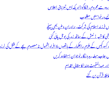
اردو سے محروم، شکاگو (امریکہ) میں تعزیتی اجلاس
 لیے درخواستیں مطلوب
وں فرزند اسلام کی شرکت, برادران وطن بھی پہنچے
ھوں 6 افراد بشمول 2 معصوم بچے کے قتل کی لرزہ خیز واردات
فظِ قرآن بن گئے