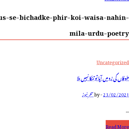
رائے:
s-se-bichadke-phir-koi-waisa-nahin-
mila-urdu-poetry
Uncategorized
طوفاں کی زد میں ‌آیا تو تِنکا نہیں ملا
23/02/2021
-
by
سحر نیوز
…
وفاں
Read More