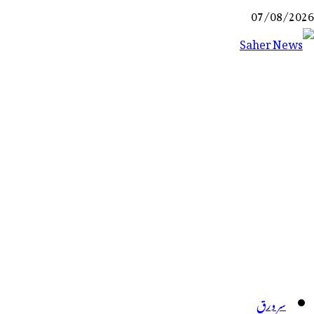
Ski
07/08/2026
t
conten
Saher News
نیوز پورٹل
سر ورق