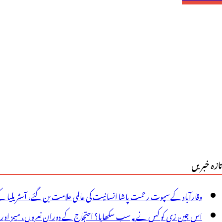
ی
د
یں
آیا
و
ِنکا
ہیں
لا
تازہ خبریں
وقارآباد کے سپوت رحمت پاشا انسانیت کی عالمی علامت بن گئے، آسٹریلیا ک
اس جین زی کو کس نے یہ سب سکھایا؟ احتجاج کے دوران نعروں، میمز اور پوس