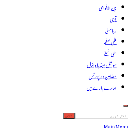
بین الاقوامی
قومی
ریاستی
فلمی صفحہ
طبی نسخے
سوشل میڈیا وائرل
مضامین و رپورٹس
ہمارے بارے میں
لاش
ریں
Main Menu