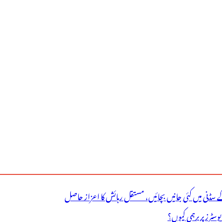
ے سڈنی میں کئی جانیں بچائیں، مستقل رہائش کا اعزاز حاصل
ٹرز پر برہمی کیوں؟