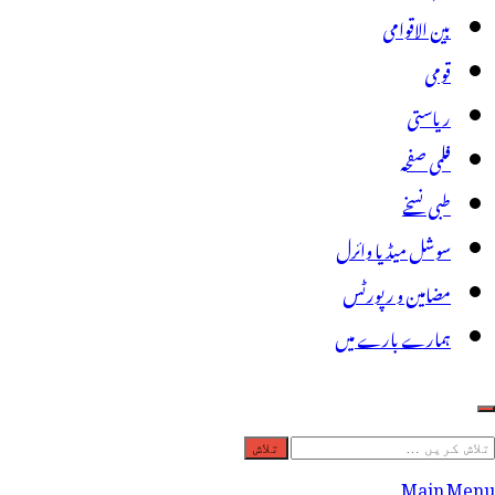
بین الاقوامی
قومی
ریاستی
فلمی صفحہ
طبی نسخے
سوشل میڈیا وائرل
مضامین و رپورٹس
ہمارے بارے میں
لاش
ریں
Main Menu