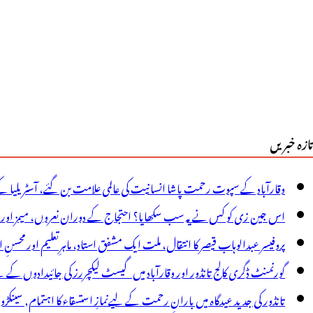
ہ
ے
و
…
تازہ خبریں
وقارآباد کے سپوت رحمت پاشا انسانیت کی عالمی علامت بن گئے، آسٹریلیا ک
اس جین زی کو کس نے یہ سب سکھایا؟ احتجاج کے دوران نعروں، میمز اور پوس
پروفیسر عبدالوہاب قیصر کا انتقال، ملت ایک مشفق استاد، ماہرِتعلیم اور محسنِ 
گورنمنٹ ڈگری کالج تانڈور اور وقارآباد میں گیسٹ لیکچررز کی جائیدادوں کے
تانڈور کی جدید عیدگاہ میں بارانِ رحمت کے لیےنمازِ استسقاء کا اہتمام, سینکڑ