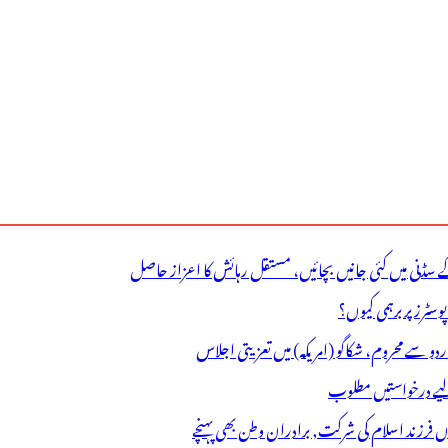
ے سڈنی میں کئی جانیں بچائیں، مستقل رہائش کا اعزاز حاصل
ٹرز پر برہمی کیوں؟
اردو سے محروم، شکاگو (امریکہ) میں تعزیتی اجلاس
 لیے درخواستیں مطلوب
وں فرزند اسلام کی شرکت, برادران وطن بھی پہنچے