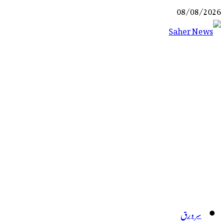
Ski
08/08/2026
t
conten
Saher News
نیوز پورٹل
سر ورق