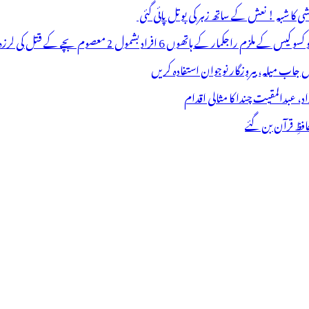
ھوں 6 افراد بشمول 2 معصوم بچے کے قتل کی لرزہ خیز واردات
فظِ قرآن بن گئے