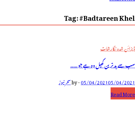
رائے:
Tag:
#Badtareen Khel
ڈیزائن شدہ نگارشات
سب سے بدترین کھیل وہ ہے جو ……
05/04/2021
05/04/2021
-
by
سحر نیوز
ب
Read More
ے
دترین
ھیل