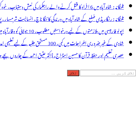
تلنگانہ : شاہ آباد میں 6 ا فراد کا قتل کرنے والے راجکمار کی نعش دستیاب، خودکشی کا شبہ ! نعش کے ساتھ زہر کی بوتل پائی گئی
تلنگانہ : رنگاریڈی ضلع کے شاہ آباد میں درندگی کا ننگا ناچ، انسانیت شرمسار ، پو کسو کیس کے ملزم راجکمار کے ہات
اپولو فارمیسی میں ملازمتوں کے لیے درخواستیں مطلوب، 10 جولائی کو وقارآباد میں جاب میلہ، بیروزگار نوجوان استفادہ کریں
شادی کے غیر ضروری اخراجات میں کمی، 300 مستحق طلبہ کے لیے تعلیمی امداد، عبدالمقیت چندا کا مثالی اقدام
عصری تعلیم اور حفظِ قرآن کا حسین امتزاج، ڈاکٹر عتیق احمد کے چاروں بچے حا
لاش
ریں
رائے: