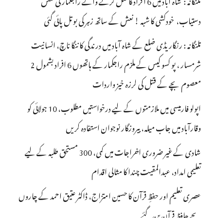
دستیاب، خودکشی کا شبہ ! نعش کے ساتھ زہر کی بوتل پائی گئی
تلنگانہ : رنگاریڈی ضلع کے شاہ آباد میں درندگی کا ننگا ناچ، انسانیت
شرمسار ، پو کسو کیس کے ملزم راجکمار کے ہاتھوں 6 افراد بشمول 2
معصوم بچے کے قتل کی لرزہ خیز واردات
اپولو فارمیسی میں ملازمتوں کے لیے درخواستیں مطلوب، 10 جولائی کو
وقارآباد میں جاب میلہ، بیروزگار نوجوان استفادہ کریں
شادی کے غیر ضروری اخراجات میں کمی، 300 مستحق طلبہ کے لیے
تعلیمی امداد، عبدالمقیت چندا کا مثالی اقدام
عصری تعلیم اور حفظِ قرآن کا حسین امتزاج، ڈاکٹر عتیق احمد کے چاروں
بچے حافظِ قرآن بن گئے