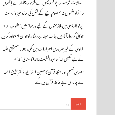
انسانیت شرمسار ، پو کسو کیس کے ملزم راجکمار کے ہاتھوں
6 افراد بشمول 2 معصوم بچے کے قتل کی لرزہ خیز واردات
اپولو فارمیسی میں ملازمتوں کے لیے درخواستیں مطلوب، 10
جولائی کو وقارآباد میں جاب میلہ، بیروزگار نوجوان استفادہ کریں
شادی کے غیر ضروری اخراجات میں کمی، 300 مستحق طلبہ
کے لیے تعلیمی امداد، عبدالمقیت چندا کا مثالی اقدام
عصری تعلیم اور حفظِ قرآن کا حسین امتزاج، ڈاکٹر عتیق احمد
کے چاروں بچے حافظِ قرآن بن گئے