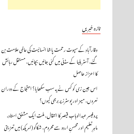
تازہ خبریں
وقارآباد کے سپوت رحمت پاشا انسانیت کی عالمی علامت بن
گئے، آسٹریلیا کے سڈنی میں کئی جانیں بچائیں، مستقل رہائش
کا اعزاز حاصل
اس جین زی کو کس نے یہ سب سکھایا؟ احتجاج کے دوران
نعروں، میمز اور پوسٹرز پر برہمی کیوں؟
پروفیسر عبدالوہاب قیصر کا انتقال، ملت ایک مشفق استاد،
ماہرِتعلیم اور محسنِ اردو سے محروم، شکاگو (امریکہ) میں تعزیتی