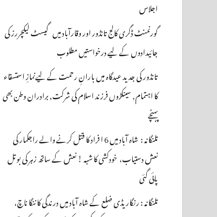
اجلاس
گورنمنٹ ڈگری کالج تانڈور اور وقارآباد میں گیسٹ لیکچررز کی
جائیدادوں کے لیے درخواستیں مطلوب
تانڈور کی جدید عیدگاہ میں بارانِ رحمت کے لیےنمازِ استسقاء
کا اہتمام, سینکڑوں فرزند اسلام کی شرکت, برادران وطن بھی
پہنچے
تلنگانہ : شاہ آباد میں 6 ا فراد کا قتل کرنے والے راجکمار کی
نعش دستیاب، خودکشی کا شبہ ! نعش کے ساتھ زہر کی بوتل
پائی گئی
تلنگانہ : رنگاریڈی ضلع کے شاہ آباد میں درندگی کا ننگا ناچ،