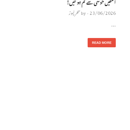
آنکھیں خوشی سے نم ہو گئیں!
23/06/2026
سحر نیوز
by
-
…
READ MORE