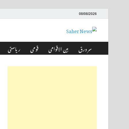
08/08/2026
Saher News
نیوز پورٹل
سر ورق
بین الاقوامی
قومی
ریاستی