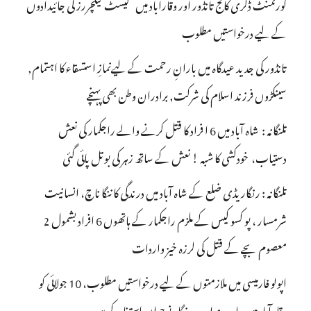
گورنمنٹ ڈگری کالج تانڈور اور وقارآباد میں گیسٹ لیکچررز کی جائیدادوں
کے لیے درخواستیں مطلوب
تانڈور کی جدید عیدگاہ میں بارانِ رحمت کے لیےنمازِ استسقاء کا اہتمام,
سینکڑوں فرزند اسلام کی شرکت, برادران وطن بھی پہنچے
تلنگانہ : شاہ آباد میں 6 ا فراد کا قتل کرنے والے راجکمار کی نعش
دستیاب، خودکشی کا شبہ ! نعش کے ساتھ زہر کی بوتل پائی گئی
تلنگانہ : رنگاریڈی ضلع کے شاہ آباد میں درندگی کا ننگا ناچ، انسانیت
شرمسار ، پو کسو کیس کے ملزم راجکمار کے ہاتھوں 6 افراد بشمول 2
معصوم بچے کے قتل کی لرزہ خیز واردات
اپولو فارمیسی میں ملازمتوں کے لیے درخواستیں مطلوب، 10 جولائی کو
وقارآباد میں جاب میلہ، بیروزگار نوجوان استفادہ کریں