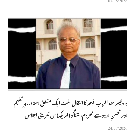
05/08/2026
پروفیسر عبدالوہاب قیصر کا انتقال، ملت ایک مشفق استاد، ماہرِتعلیم
اور محسنِ اردو سے محروم، شکاگو (امریکہ) میں تعزیتی اجلاس
24/07/2026