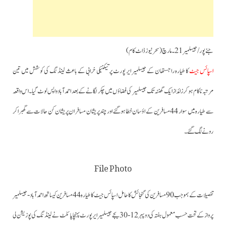
جئے پور/جیسلمیر 21۔مارچ (سحرنیوزڈاٹ کام)
اسپائس جیٹ
کا طیارہ راجستھان کے جیسلمیر ایر پورٹ پر تیکنیکی خرابی کے باعث لینڈنگ کی کوشش میں تین
مرتبہ ناکام ہوکر زائد از ایک گھنٹہ تک جیسلمیر کی فضاؤں میں چکر لگانے کے بعد احمد آباد واپس لوٹ گیا۔اس واقعہ
سے طیارہ میں سوار 44 مسافرین کے اؤسان خطا ہوگئے اور چند پریشان مسافر ان پریشان کن حالات سے گھبراکر
رونے لگ گئے۔
File Photo
تفصیلات کے بموجب 90 مسافرین کی گنجائش کا حامل اسپائس جیٹ کا طیارہ44 مسافرین کیساتھ احمد آباد-جیسلمیر
پرواز کے تحت حسب معمول ہفتہ کی دوپہر 12-30 بجے جیسلمیر ایرپورٹ پہنچا پائلٹ نے لینڈنگ کی پوزیشن لی