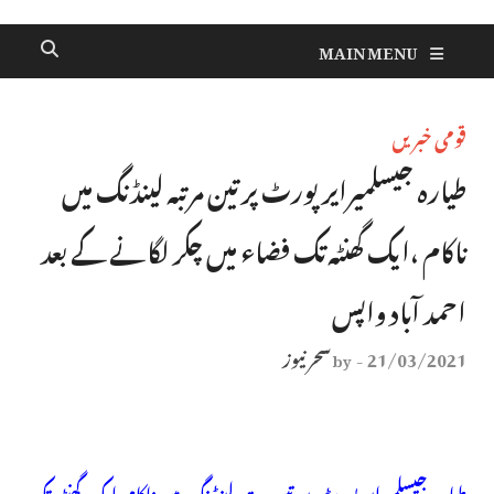
MAIN MENU
قومی خبریں
طیارہ جیسلمیرایرپورٹ پر تین مرتبہ لینڈنگ میں
ناکام ،ایک گھنٹہ تک فضاء میں چکر لگانے کے بعد
احمد آباد واپس
21/03/2021
سحر نیوز
by
-
طیارہ جیسلمیرایرپورٹ پر تین مرتبہ لینڈنگ میں ناکام،ایک گھنٹہ تک