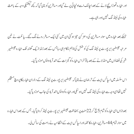
اور طیارہ تھوڑا نیچے لانے کے بعد اچانک اسے اونچائی پر لے گیااورمسافرین کو بتایا گیا کہ کچھ تیکنیکی وجہ کے باعث
طیارہ کی لینڈنگ نہیں ہورہی ہے۔
جسکے بعد طیارہ میں سوار مسافرین کی دھڑکن تیز ہوگئی ان میں کئی ایک مسافر رونے لگ گئے ۔ پائلٹ نے تین
مرتبہ جیسلمیرایرپورٹ پر لینڈنگ کی کوشش کی تاہم ناکام ہی رہا جس کے بعد زائد از یک گھنٹہ تک طیارہ جیسلمیر
شہرکی فضاؤں میں منڈلانے کے بعد بالآخر اس طیارہ کو گجرات کے احمد آباد واپس موڑدیا گیا۔
اس سلسلہ میں اسپائس جیٹ کے ترجمان نے بتایا کہ جیسلمیر ایرپورٹ پر لینڈنگ کے دؤران طیارہکا اپروچ مستحکم
نہیں تھا اسی وجہ سے طیارہ کی لینڈنگ نہیں ہوسکی اور طیارہ کو واپس احمد آباد کی جانب موڑ دیا گیا۔
بعد ازاں اسی طیارہ کو شام 5 بج کر 22 منٹ پر بحفاظت جیسلمیر ایرپورٹ پرلینڈ کروایا گیا۔جس کے بعد اس طیارہ
میں سوار تمام 44مسافرین ، طیارہ کا عملہ اور اسپائس جیٹ کے انتظامیہ نے راحت کی سانس لی۔