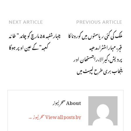
NEXT ARTICLE
PREVIOUS ARTICLE
ملک کی کئی ریاستوں میں کورونا کا
چہارشنبہ 24 مارچ کو چاند ” خانہ
قہر، مہاراشٹرا،مدھیہ
کعبہ” کے عین اوپر ہوگا
پردیش،کیرالا،راجستھان اور
پنجاب بری طرح لپیٹ میں
About سحر نیوز
View all posts by سحر نیوز →