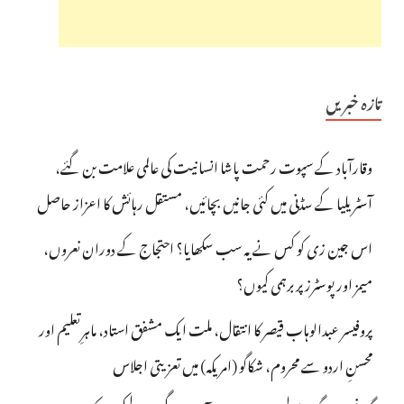
تازہ خبریں
وقارآباد کے سپوت رحمت پاشا انسانیت کی عالمی علامت بن گئے،
آسٹریلیا کے سڈنی میں کئی جانیں بچائیں، مستقل رہائش کا اعزاز حاصل
اس جین زی کو کس نے یہ سب سکھایا؟ احتجاج کے دوران نعروں،
میمز اور پوسٹرز پر برہمی کیوں؟
پروفیسر عبدالوہاب قیصر کا انتقال، ملت ایک مشفق استاد، ماہرِتعلیم اور
محسنِ اردو سے محروم، شکاگو (امریکہ) میں تعزیتی اجلاس