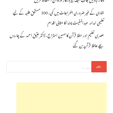
شادی کے غیر ضروری اخراجات میں کمی، 300 مستحق طلبہ کے لیے
تعلیمی امداد، عبدالمقیت چندا کا مثالی اقدام
عصری تعلیم اور حفظِ قرآن کا حسین امتزاج، ڈاکٹر عتیق احمد کے چاروں
بچے حافظِ قرآن بن گئے