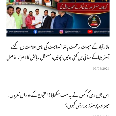
وقارآباد کے سپوت رحمت پاشا انسانیت کی عالمی علامت بن گئے،
آسٹریلیا کے سڈنی میں کئی جانیں بچائیں، مستقل رہائش کا اعزاز حاصل
05/08/2026
اس جین زی کو کس نے یہ سب سکھایا؟ احتجاج کے دوران نعروں،
میمز اور پوسٹرز پر برہمی کیوں؟