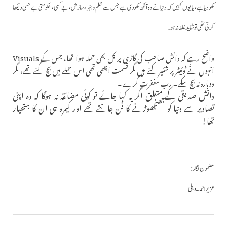
کھو دیا ہے، یا یوں کہیں کہ دنیا نے وہ آنکھ کھودی ہے جس سے ظلم و جبر، سازش، بے کسی، حکومتی بے حسی دیکھا
کرتی تھی تو شاید غلط نہ ہو۔
واضح رہے کہ دانش صاحب کی گاڑی پر کل بھی حملہ ہوا تھا، جس کے Visuals
انہوں نے ٹوئیٹر پر شئیر کئے ہیں مگر قسمت اچھی تھی اس حملے میں بچ گئے تھے، مگر
دوبارہ نہ بچ سکے۔ رب مغفرت کرے۔
دانش صدیقی کے متعلق اگر یہ کہا جائے تو کوئی مضائقہ نہ ہوگا کہ وہ اپنی
تصاویر سے دنیا کو جھنجھوڑنے کا فن جانتے تھے اور کیمرہ ہی ان کا ہتھیار
تھا!
مضمون نگار :
عزیر احمد ۔ دہلی