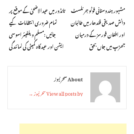
مشہور ہندوستانی فوٹو جرنلسٹ
تانڈور میں عیدالاضحیٰ کے موقع پر
دانش صدیقی قندھار میں طالبان
تمام ضروری انتظامات کیے
اور افغان فورسز کے درمیان
جائیں :مسلم ویلفیئر اسوسی
جھڑپ میں جاں بحق
ایشن اور عیدگاہ کمیٹی کی نمائندگی
About سحر نیوز
View all posts by سحر نیوز →