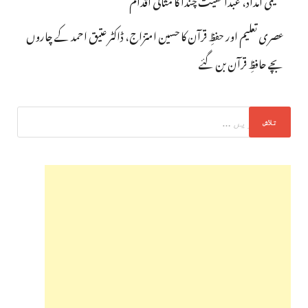
تعلیمی امداد، عبدالمقیت چندا کا مثالی اقدام
عصری تعلیم اور حفظِ قرآن کا حسین امتزاج، ڈاکٹر عتیق احمد کے چاروں
بچے حافظِ قرآن بن گئے