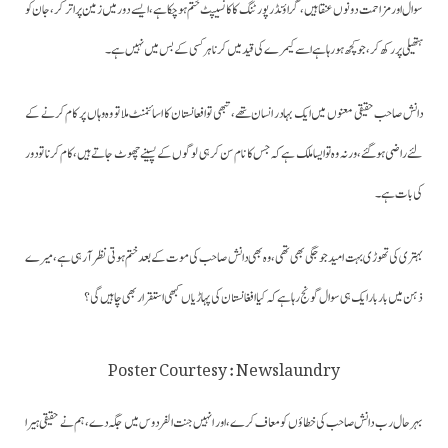
سوال اور مزاحمت دونوں عنقا ہیں، گراؤنڈ رپورٹنگ کا کانسیپٹ ختم ہوچکا ہے، ایسے دور میں زمین پر اتر کر، جان کو
ہتھیلی پر رکھ کر، جو کچھ ہورہا ہے اسے کیمرے کی قید میں کرنا ہر کسی کے بس میں نہیں ہے۔
دانش صاحب حقیقی معنوں میں ایک بہادر انسان تھے، تبھی تو افعانستان کا اسائنمنٹ ملا تو وہ وہاں پر کام کرنے کے
لئے راضی ہوگئے،ورنہ وہ تو ایسا ملک ہے کہ جس کا نام سن کر ہی لوگوں کے پسینے چھوٹ جاتے ہیں، کام کرنا تو دور
کی بات ہے۔
بہتری کی تھوڑی بہت امید جو جگی بھی تھی، وہ بھی دانش صاحب کی موت کے بعد ختم ہوتی نظر آ رہی ہے، میرے
ذہن میں بار بار ایک ہی سوال گونج رہا ہے کہ کیا افغانستان کی پہاڑیاں کبھی استقرار بھی چاہیں گی؟
Poster Courtesy : Newslaundry
بہرحال رب دانش صاحب کی خطاؤں کو معاف کرے، اور انہیں جنت الفردوس میں جگہ دے، ہم نے حقیقی ہیرا