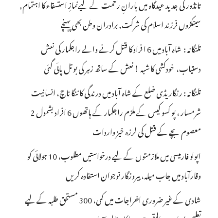
تانڈور کی جدید عیدگاہ میں بارانِ رحمت کے لیےنمازِ استسقاء کا اہتمام,
سینکڑوں فرزند اسلام کی شرکت, برادران وطن بھی پہنچے
تلنگانہ : شاہ آباد میں 6 ا فراد کا قتل کرنے والے راجکمار کی نعش
دستیاب، خودکشی کا شبہ ! نعش کے ساتھ زہر کی بوتل پائی گئی
تلنگانہ : رنگاریڈی ضلع کے شاہ آباد میں درندگی کا ننگا ناچ، انسانیت
شرمسار ، پو کسو کیس کے ملزم راجکمار کے ہاتھوں 6 افراد بشمول 2
معصوم بچے کے قتل کی لرزہ خیز واردات
اپولو فارمیسی میں ملازمتوں کے لیے درخواستیں مطلوب، 10 جولائی کو
وقارآباد میں جاب میلہ، بیروزگار نوجوان استفادہ کریں
شادی کے غیر ضروری اخراجات میں کمی، 300 مستحق طلبہ کے لیے