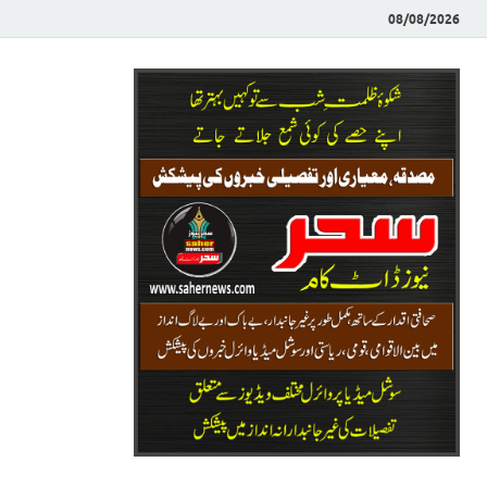
08/08/2026
Saher News
نیوز پورٹل