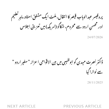
پروفیسر عبدالوہاب قیصر کا انتقال، ملت ایک مشفق استاد، ماہرِتعلیم
اور محسنِ اردو سے محروم، شکاگو (امریکہ) میں تعزیتی اجلاس
24/07/2026
ڈاکٹر نصرت مہدی کو ابوظہبی میں بین الاقوامی اعزاز ” سفیر اردو ”
سے نوازا گیا
28/11/2025
NEXT ARTICLE
PREVIOUS ARTICLE