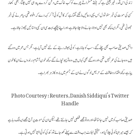
زندگی اس قدر غیر یقینی ہے کہ ہنستے مسکراتے چہرے کو کب خاک میں دفن کردے پتہ ہی نہیں چلتا، کبھی کبھار
کسی کی موت کی خبر سنو تو دل بس یہی دعائیں مانگنے لگتا ہے کہ کاش کوئی آ کر کہہ دے کہ افواہ تھی، یا مرنے کی خبر
جھوٹی تھی، مگر ایسا کچھ بھی نہیں ہوتا، جانے والا چلا جاتا ہے، اور اپنے پیچھے بہت سی ان کہی داستانیں چھوڑ جاتا ہے۔
دانش صدیقی صاحب بھی چلے گئے، سب کو جانا ہے، کوئی ہمیشہ رہنے کے لئے نہیں آیا ہے، مگر جس عمر میں وہ گئے
ہیں، وہ جانے کی عمر نہیں تھی، اور وہ گئے بھی کہاں ہیں، وہ تو پہونچائے گئے، کچھ خون آشام درندوں نے ان کا خون
پیا ہے، کچھ اقتدار و طاقت کے حریص لوگوں نے ان کے جسم میں بارود کا زہر بھرا ہے۔
Photo Courtesy : Reuters,Danish Siddiqui’s Twitter
Handle
صدیقی صاحب کو میں نہیں جانتا تھا، اور وہ تو مجھے قطعی نہیں جانتے تھے، لیکن ان کی موت پر آج مجھے ایسا لگ رہا ہے
کہ جیسے میرا اپنا کوئی چلا گیا ہو، حقیقی ٹیلنٹ جب وقت سے پہلے کھو جائے تو دکھ کی کوئی انتہا نہیں ہوتی ہے۔