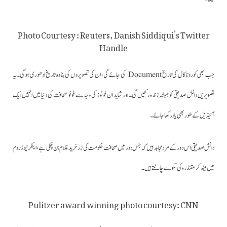
Photo Courtesy : Reuters, Danish Siddiqui’s Twitter
Handle
جب بھی کورونا کال کی تاریخ Document کی جائے گی، ان کی تصویروں کی بنا وہ تاریخ ادھوری ہوگی۔یہ
تصویریں دانش صدیقی کو ہمیشہ زندہ رکھیں گی۔ اور شاید ان فوٹوز کی وجہ سے فوٹو صحافت کی دنیا میں انہیں ایک
آئیڈیل کے طور بھی یاد رکھا جائے۔
دانش صدیقی اس دور کے مرد مجاہد ہیں کہ جس دور میں صحافت حکومت کی زرخرید غلام بن چکی ہے،اینکر نیوز روم
میں بیٹھ کر مقتدرہ کی تلوے چاٹتے ہیں۔
Pulitzer award winning photo courtesy: CNN