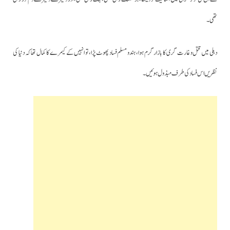
تھی۔
دہلی میں قتل و غارت گری کا بازار گرم ہوا، ہندو مسلم فساد پھوٹ پڑا، تو انہیں کے کیمرے کا کمال تھا کہ دنیا کی
نظریں اس فساد کی طرف مبذول ہوئیں۔