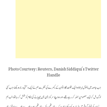
Photo Courtesy : Reuters, Danish Siddiqui’s Twitter
Handle
جب جامعہ میں پستول لہراتا ہوا ایک بھکت نکلا، تو ان کے کیمرے کی نظر سے ہم نے ایک وحشی درندہ دیکھا، جب کئی
لوگ مل کر ایک معصوم پر حملہ کررہے تھے، اور وہ اپنے سر کو زمین میں چھپانے کی ناکام کوشش کررہا تھا، تب ہم
نے ان کی فوٹوگرافی میں انسانیت کو دیکھا،جو سسک رہی تھی، بلک رہی تھی، اور دھیرے دھیرے دم توڑ رہی