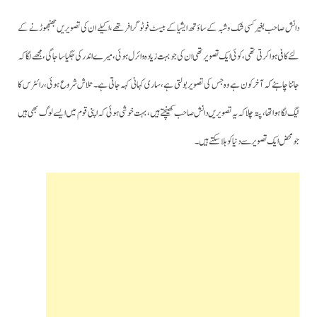
دانش صاحب بغیر کسی شک و شبہ کے ساؤتھ ایشیا کے بیسٹ فوٹوگرافر تھے، اکیلے ان کی تصویریں جھنجھوڑنے کے
لئے کافی ہوا کرتی تھی، کوئی ایک تصویر تھی ان کی جو بہت زیادہ وائرل ہوئی، میرے اندر کی جگیاسا جاگی، مجھے لگا کہ
جاننا چاہئے کہ آخر کون ہے وہ جس کی تصویر بولتی ہے، ساری کہانی کہہ جاتی ہے۔ تلاش شروع ہوئی، رائٹرس کا
ٹیگ لگا ہوا تھا، پتہ چلا کہ یہ تصویریں دانش صاحب کھینچتے ہیں، بہت خوشی ہوئی کہ اپنی قوم میں ایسے لوگ بھی ہیں
جو محض ایک تصویر سے دنیا کو ہلا سکتے ہیں۔