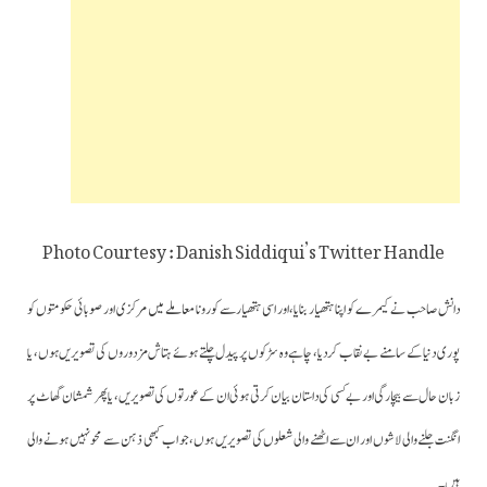
Photo Courtesy : Danish Siddiqui’s Twitter Handle
دانش صاحب نے کیمرے کو اپنا ہتھیار بنایا،اور اسی ہتھیار سے کورونا معاملے میں مرکزی اور صوبائی حکومتوں کو
پوری دنیا کے سامنے بے نقاب کردیا، چاہے وہ سڑکوں پر پیدل چلتے ہوئے ہتاش مزدوروں کی تصویریں ہوں، یا
زبان حال سے بیچارگی اور بے کسی کی داستان بیان کرتی ہوئی ان کے عورتوں کی تصویریں، یا پھر شمشان گھاٹ پر
انگنت جلنے والی لاشوں اور ان سے اٹھنے والی شعلوں کی تصویریں ہوں،جو اب کبھی ذہن سے محو نہیں ہونے والی
ہیں۔