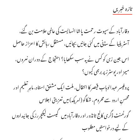
تازہ خبریں
وقارآباد کے سپوت رحمت پاشا انسانیت کی عالمی علامت بن گئے،
آسٹریلیا کے سڈنی میں کئی جانیں بچائیں، مستقل رہائش کا اعزاز حاصل
اس جین زی کو کس نے یہ سب سکھایا؟ احتجاج کے دوران نعروں،
میمز اور پوسٹرز پر برہمی کیوں؟
پروفیسر عبدالوہاب قیصر کا انتقال، ملت ایک مشفق استاد، ماہرِتعلیم اور
محسنِ اردو سے محروم، شکاگو (امریکہ) میں تعزیتی اجلاس
گورنمنٹ ڈگری کالج تانڈور اور وقارآباد میں گیسٹ لیکچررز کی جائیدادوں
کے لیے درخواستیں مطلوب