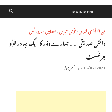
MAIN MENU
بین الاقوامی خبریں
قومی خبریں
مضامین و رپورٹس
/
/
دانش صدیقی …… ہمارے دؤر کا ایک بہادر فوٹو
جرنلسٹ
16/07/2021
سحر نیوز
by
-