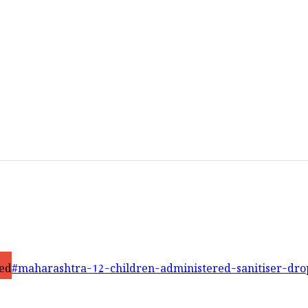
ed
#maharashtra-12-children-administered-sanitiser-dro