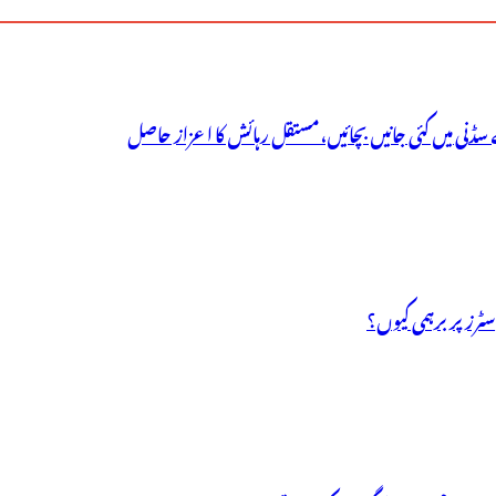
سڈنی میں کئی جانیں بچائیں، مستقل رہائش کا اعزاز حاصل
رز پر برہمی کیوں؟