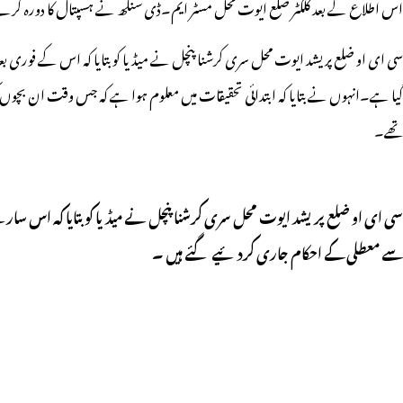
اس اطلاع کے بعد کلکٹر ضلع ایوت محل مسٹر ایم۔ڈی سنگھ نے ہسپتال کا دورہ کرتے
سی ای او ضلع پریشد ایوت محل سری کرشنا پنچل نے میڈیا کو بتایا کہ اس کے فوری بعد
گیا ہے۔انہوں نے بتایا کہ ابتدائی تحقیقات میں معلوم ہوا ہے کہ جس وقت ان بچوں 
تھے۔
سی ای او ضلع پریشد ایوت محل سری کرشنا پنچل نے میڈیا کو بتایا کہ اس سار
سے معطلی کے احکام جاری کردئیے گئے ہیں ۔