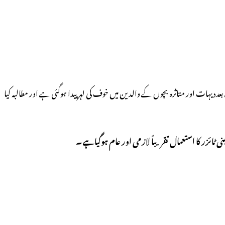
ددیہات اور متاثرہ بچوں کے والدین میں خوف کی لہر پیدا ہوگئی ہے اور مطالبہ کیا
 ٹائزر کا استعمال تقریباً لازمی اور عام ہوگیاہے۔