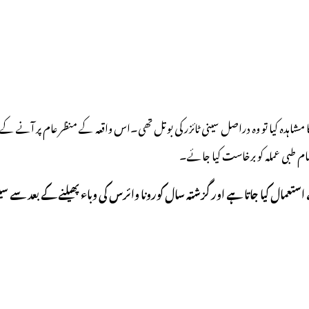
اہدہ کیا تو وہ دراصل سینی ٹائزر کی بوتل تھی۔اس واقعہ کے منظر عام پر آنے کے بع
تمام طبی عملہ کو برخاست کیا جائے۔
عمال کیا جاتا ہے اور گزشتہ سال کورونا وائرس کی وباء پھیلنے کے بعد سے سینی