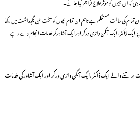
 کہ ان بچوں کو موثر علاج فراہم کیا جائے۔
ان تما م کی حالت مستحکم ہے تاہم ان تمام بچوں کو سخت طبی نگہداشت میں رکھا
 پر ایک ڈاکٹر ،ایک آنگن واڑی ورکر اور ایک آشاورکر خدمات انجام دے رہے
لت برتنے والے ایک ڈاکٹر ،ایک آنگن واڑی ورکر اور ایک آشاورکی خدمات