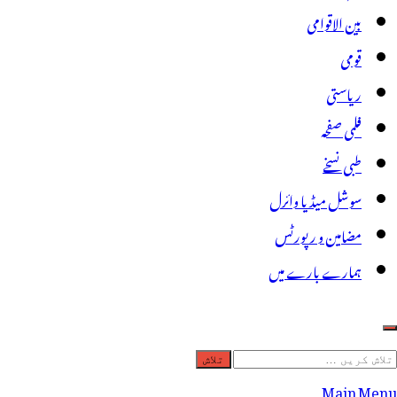
بین الاقوامی
قومی
ریاستی
فلمی صفحہ
طبی نسخے
سوشل میڈیا وائرل
مضامین و رپورٹس
ہمارے بارے میں
لاش
ریں
Main Menu