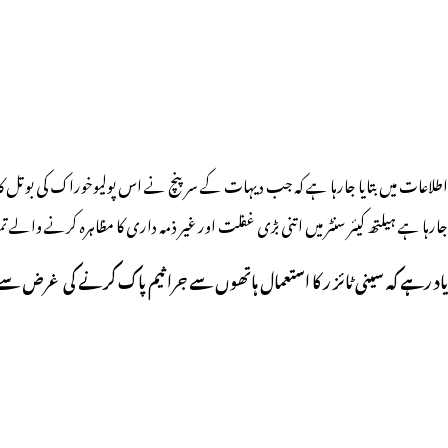
اطلاعات میں بتایا جارہا ہے کہ جب دیہات کے سرپنچ نے اس پولیوخوراک کی بوتل کا مش
جارہا ہے ہیلتھ کیئر سنٹر میں اتنی بڑی غفلت اور غیر ذمہ داری کا مظاہرہ کرنے والے 
یاد رہے کہ سینی ٹائز ر کا استعمال ہاتھوں سے جراثیم پاک کرنے کی غرض سے است