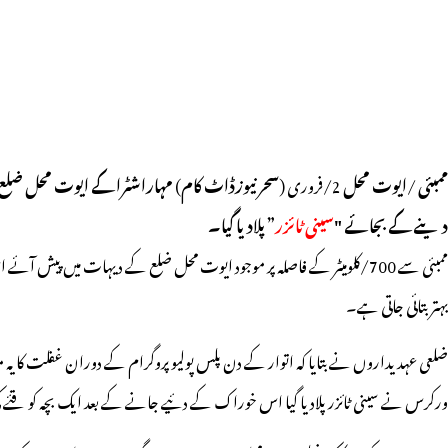
ممبئی
/
ایوت محل
2/فروری (
سحرنیوزڈاٹ کام
)
مہاراشٹرا کے ایوت محل ضلع کے ا
دینے کے بجائے "
سینی ٹائزر
” پلادیا گیا۔
بہتر بتائی جاتی ہے۔
ورکرس نے سینی ٹائزر پلادیا گیا اس خوراک کے دئیے جانے کے بعد ایک بچہ کو قئے ک