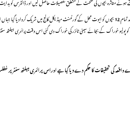
 ہوئے متاثرہ بچوں کی صحت کے متعلق تفصیلات حاصل کیں اور ڈاکٹرس کو ہدایت دی
 تمام
12
بچوں کو ایوت محل کے گورنمنٹ میڈیکل کالج میں شریک کروادیا گیا جہاں 
کو پولیو خوراک کے بجائے سینی ٹائزر کی خوراک دی گئی اس وقت پرائمری ہیلتھ سنٹر
ے واقعہ کی تحقیقات کا حکم دے دیا گیا ہے اوراس پرائمری ہیلتھ سنٹر پر غف