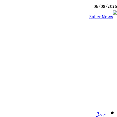
Ski
06/08/2026
t
conten
Saher News
نیوز پورٹل
سر ورق