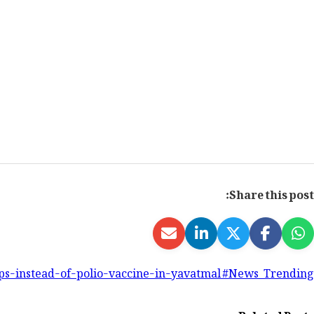
Share this post:
ps-instead-of-polio-vaccine-in-yavatmal #News_Trending
Related Posts