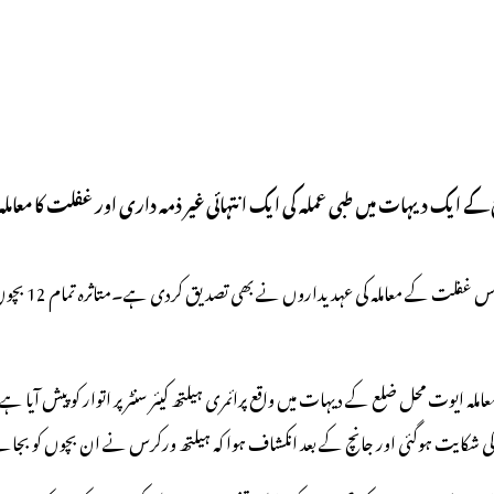
یک دیہات میں طبی عملہ کی ایک انتہائی غیر ذمہ داری اور غفلت کا معاملہ سامنے ا
ممبئی سے 700
ی شکایت ہوگئی اور جانچ کے بعد انکشاف ہوا کہ ہیلتھ ورکرس نے ان بچوں کو بجائے