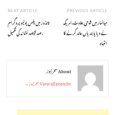
NEXT ARTICLE
PREVIOUS ARTICLE
میانمار میں فوجی بغاوت،امریکہ
تانڈور میں پلس پولیو پروگرام
نے دیا پابندیاں عائد کرنے کا
،صد فیصد نشانہ کی تکمیل
انتباہ
About سحر نیوز
View all posts by سحر نیوز →