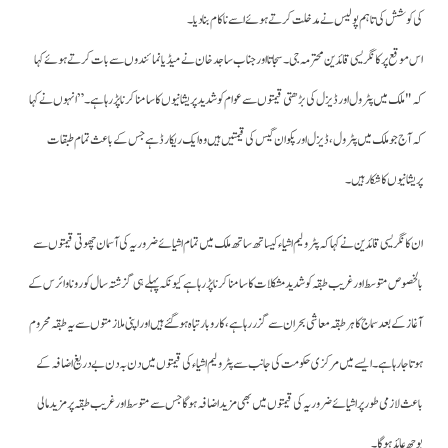
کی کوشش کی تاہم پولیس نے مدخلت کرتے ہوئے اسے ناکام بنادیا۔
اس موقع پر کانگریسی قائدین محترمہ جی۔ سجاتا اورجناب ساجد خان نے میڈیا نمائندوں سے بات کرتے ہوئے کہا
کہ "ملک میں پٹرول اور ڈیزل کی بڑھتی قیمتوں سے عوام کو شدید پریشانیوں کا سامنا کرنا پڑ رہا ہے۔”انہوں نے کہا
کہ آج جو ملک میں پٹرول، ڈیزل اور پکوان گیس کی قیمتیں ہیں وہ ایک ریکارڈ ہے جس کے باعث تمام طبقات
پریشانیوں کا شکار ہیں۔
ان کانگریسی قائدین نے کہا کہ پٹرولیم اشیاء کیساتھ ساتھ ملک میں تمام اشیائے ضروریہ کی آسمان چھوتی قیمتوں سے
بالخصوص متوسط اور غریب طبقہ کو شدید مشکلات کا سامنا کرنا پڑرہا ہے کیونکہ پہلے ہی گزشتہ سال کورونا وائرس کے
آغاز کے بعد سماج کا ہر طبقہ معاشی بحران سے گزررہا ہے ،کاروبار تباہ ہوگئے ہیں اوراپنی ملازمتوں سے یہ طبقہ محروم
ہوتا جارہا ہے۔ایسے میں مرکزی حکومت کی جانب سے پٹرولیم اشیاء کی قیمتوں میں دن بہ دن بے دریغ اضافہ کے
باعث لازمی طورپر اشیائے ضروریہ کی قیمتوں میں بھی مزید اضافہ ہوگا جس سے متوسط اور غریب طبقہ پر مزید مالی
بوجھ عائد ہوگا ۔