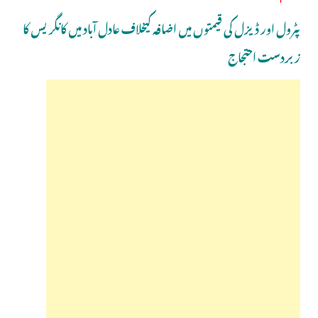
پٹرول اور ڈیزل کی قیمتوں میں اضافہ کیخلاف عادل آباد میں کانگریس کا
زبردست احتجاج