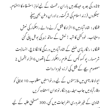
تانڈور کی جدید عیدگاہ میں بارانِ رحمت کے لیےنمازِ استسقاء کا اہتمام,
سینکڑوں فرزند اسلام کی شرکت, برادران وطن بھی پہنچے
تلنگانہ : شاہ آباد میں 6 ا فراد کا قتل کرنے والے راجکمار کی نعش
دستیاب، خودکشی کا شبہ ! نعش کے ساتھ زہر کی بوتل پائی گئی
تلنگانہ : رنگاریڈی ضلع کے شاہ آباد میں درندگی کا ننگا ناچ، انسانیت
شرمسار ، پو کسو کیس کے ملزم راجکمار کے ہاتھوں 6 افراد بشمول 2
معصوم بچے کے قتل کی لرزہ خیز واردات
اپولو فارمیسی میں ملازمتوں کے لیے درخواستیں مطلوب، 10 جولائی کو
وقارآباد میں جاب میلہ، بیروزگار نوجوان استفادہ کریں
شادی کے غیر ضروری اخراجات میں کمی، 300 مستحق طلبہ کے لیے