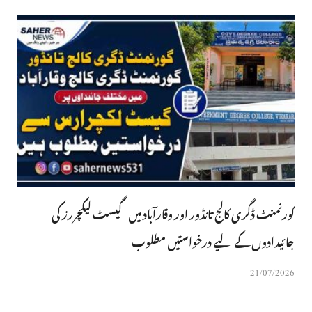
گورنمنٹ ڈگری کالج تانڈور اور وقارآباد میں گیسٹ لیکچررز کی
جائیدادوں کے لیے درخواستیں مطلوب
21/07/2026