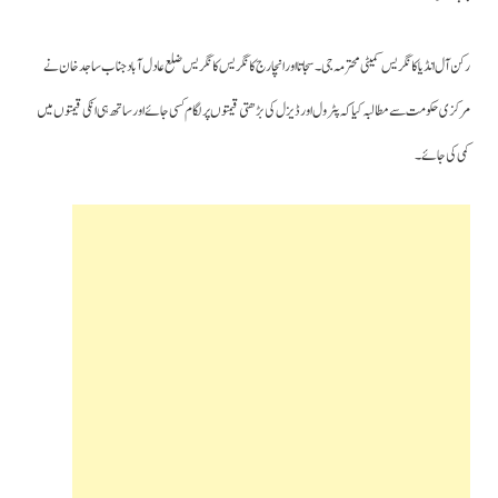
رکن آل انڈیا کانگریس کمیٹی محترمہ جی۔ سجاتا اورانچارج کانگریس کانگریس ضلع عادل آباد جناب ساجد خان نے
مرکزی حکومت سے مطالبہ کیا کہ پٹرول اور ڈیزل کی بڑھتی قیمتوں پر لگام کسی جائے اور ساتھ ہی انکی قیمتوں میں
کمی کی جائے ۔