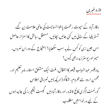
تازہ خبریں
وقارآباد کے سپوت رحمت پاشا انسانیت کی عالمی علامت بن گئے،
آسٹریلیا کے سڈنی میں کئی جانیں بچائیں، مستقل رہائش کا اعزاز حاصل
اس جین زی کو کس نے یہ سب سکھایا؟ احتجاج کے دوران نعروں،
میمز اور پوسٹرز پر برہمی کیوں؟
پروفیسر عبدالوہاب قیصر کا انتقال، ملت ایک مشفق استاد، ماہرِتعلیم اور
محسنِ اردو سے محروم، شکاگو (امریکہ) میں تعزیتی اجلاس
گورنمنٹ ڈگری کالج تانڈور اور وقارآباد میں گیسٹ لیکچررز کی جائیدادوں
کے لیے درخواستیں مطلوب