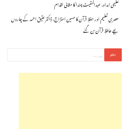
تعلیمی امداد، عبدالمقیت چندا کا مثالی اقدام
عصری تعلیم اور حفظِ قرآن کا حسین امتزاج، ڈاکٹر عتیق احمد کے چاروں
بچے حافظِ قرآن بن گئے