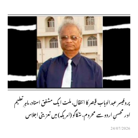
پروفیسر عبدالوہاب قیصر کا انتقال، ملت ایک مشفق استاد، ماہرِتعلیم
اور محسنِ اردو سے محروم، شکاگو (امریکہ) میں تعزیتی اجلاس
24/07/2026