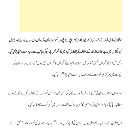
تلنگانہ/عادل آباد
۔2/فروری(
سحرنیوزڈاٹ کام
)
بی جے پی دورحکومت میں ملک میں دن بہ دن پٹرول اور ڈیزل
کی قیمتوں میں بے تحاشہ اضافہ کے خلاف آج عادل آباد میں کانگریس پارٹی کی جانب سے زبردست احتجا ج کیا گیا
۔
رکن آل انڈیا کانگریس کمیٹی محترمہ جی۔ سجاتا اورانچارج کانگریس کانگریس ضلع عادل آباد جناب ساجد خان کی
قیادت میں مرکزی حکومت کے خلاف زبردست احتجاج منظم کیا گیا۔
جدید بس اسٹانڈ سے این ٹی آر چوک تک آٹو ریالی نکالی گئی جس میں مرکزی حکومت کے خلاف نعرے لگاتے ہوئے
مطالبہ کیا گیا کہ پٹرولیم اشیاء کی بڑھتی قیمتوں پر روک لگانے اور ان میں کمی کرنے کامطالبہ کیا ۔
اس احتجاج کے دؤران برہم احتجاجیوں نے این ٹی آر چوک پر وزیراعظم نریندر مودی کی تصویر کو نذر آتش کرنے