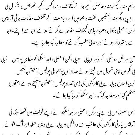
رام مندر کیلئے چندہ حاصل کیے جانے کیخلاف ریمارکس کیے تھے جس پر بشمول بی
جے پی دیگر ہندوتنظیمیں سخت برہم ہیں اور ریاست کے مختلف مقامات پرٹی آرایس
رکن اسمبلی پرکال دھرماریڈی کیخلاف مظاہرے کرتے ہوئے ان سے اپنے بیان
سے دستبردار ہونے اور معافی طلب کرنے کا مطالبہ کیا جارہا ہے۔
آج ورنگل روانگی کے دؤران بی جے پی رکن اسمبلی راجہ سنگھ کو مقامی پولیس نے بی
بی نگر میں اپنی تحویل میں لیتے ہوئے بعدازاں پوچم پلی پولیس اسٹیشن منتقل
کردیااطلاع پر بی جے پی کارکنوں کی بڑی تعداد پولیس اسٹیشن پہنچتے ہوئے احتجاج
منظم کیا اور مطالبہ کیا کہ راجہ سنگھ کو رہا کیا جائے۔
اس سلسلہ میں بی جے پی رکن اسمبلی راجہ سنگھ نے اپنے
ٹوئٹ
میں لکھا ہیکہ ٹی
آرایس پارٹی کارکنوں کی جانب سے ورنگل میں بی جے پی دفتر پر حملہ اور آگ لگائے