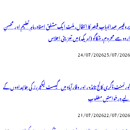
پروفیسر عبدالوہاب قیصر کا انتقال، ملت ایک مشفق استاد، ماہرِتعلیم اور محسنِ
اردو سے محروم، شکاگو (امریکہ) میں تعزیتی اجلاس
24/07/2026
25/07/2026
گورنمنٹ ڈگری کالج تانڈور اور وقارآباد میں گیسٹ لیکچررز کی جائیدادوں کے
لیے درخواستیں مطلوب
21/07/2026
22/07/2026