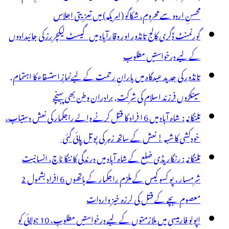
محسنِ اردو سے محروم، شکاگو (امریکہ) میں تعزیتی اجلاس
گورنمنٹ ڈگری کالج تانڈور اور وقارآباد میں گیسٹ لیکچررز کی جائیدادوں
کے لیے درخواستیں مطلوب
تانڈور کی جدید عیدگاہ میں بارانِ رحمت کے لیےنمازِ استسقاء کا اہتمام,
سینکڑوں فرزند اسلام کی شرکت, برادران وطن بھی پہنچے
تلنگانہ : شاہ آباد میں 6 ا فراد کا قتل کرنے والے راجکمار کی نعش دستیاب،
خودکشی کا شبہ ! نعش کے ساتھ زہر کی بوتل پائی گئی
تلنگانہ : رنگاریڈی ضلع کے شاہ آباد میں درندگی کا ننگا ناچ، انسانیت
شرمسار ، پو کسو کیس کے ملزم راجکمار کے ہاتھوں 6 افراد بشمول 2
معصوم بچے کے قتل کی لرزہ خیز واردات
اپولو فارمیسی میں ملازمتوں کے لیے درخواستیں مطلوب، 10 جولائی کو