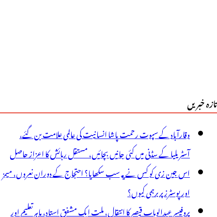
تازہ خبریں
وقارآباد کے سپوت رحمت پاشا انسانیت کی عالمی علامت بن گئے،
آسٹریلیا کے سڈنی میں کئی جانیں بچائیں، مستقل رہائش کا اعزاز حاصل
اس جین زی کو کس نے یہ سب سکھایا؟ احتجاج کے دوران نعروں، میمز
اور پوسٹرز پر برہمی کیوں؟
پروفیسر عبدالوہاب قیصر کا انتقال، ملت ایک مشفق استاد، ماہرِتعلیم اور