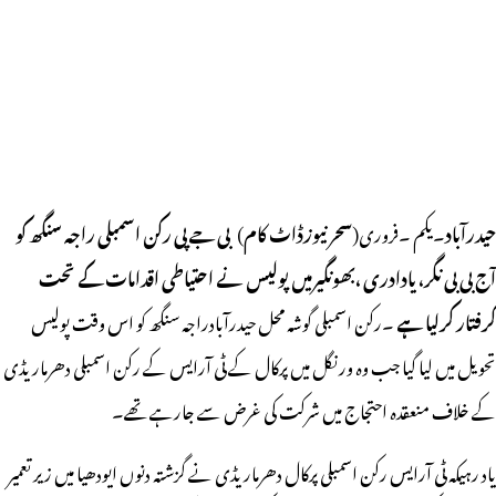
حیدرآباد
۔یکم ۔فروری(
سحرنیوزڈاٹ کام
)
بی جے پی رکن اسمبلی راجہ سنگھ کو
آج بی بی نگر، یادادری ،بھونگیرمیں پولیس نے احتیاطی اقدامات کے تحت
گرفتار کرلیا ہے
۔رکن اسمبلی گوشہ محل حیدرآبادراجہ سنگھ کو اس وقت پولیس
تحویل میں لیا گیا جب وہ ورنگل میں پرکال کے ٹی آرایس کے رکن اسمبلی دھرماریڈی
کے خلاف منعقدہ احتجاج میں شرکت کی غرض سے جارہے تھے۔
یاد رہیکہ ٹی آرایس رکن اسمبلی پرکال دھرماریڈی نے گزشتہ دنوں ایودھیا میں زیر تعمیر