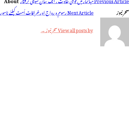
Previous Article
میانمار میں فوجی بغاوت ، آنگ سان سوچی گرفتار
About
سحر نیوز
Next Article
رسوم و رواج اور خرافات اُمت کیلئے ناسور
View all posts by سحر نیوز →