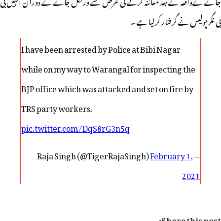
جانے کےواقعہ کے بعد معائنہ کرنے کی غرض سے ورنگل جانے کے دوران انہیں بی
بی نگر پولیس نے گرفتار کرلیا ہے ۔
I have been arrested by Police at Bibi Nagar
while on my way to Warangal for inspecting the
BJP office which was attacked and set on fire by
TRS party workers.
pic.twitter.com/DqS8rG3n5q
February 1,
— Raja Singh (@TigerRajaSingh)
2021
Share this post: