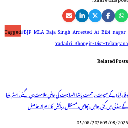
Tagged
#BJP-MLA-Raja_Singh-Arrested-At-Bibi-nagar-
Yadadri_Bhongir-Dist-Telangana
Related Posts
وقارآباد کے سپوت رحمت پاشا انسانیت کی عالمی علامت بن گئے، آسٹریلیا
کے سڈنی میں کئی جانیں بچائیں، مستقل رہائش کا اعزاز حاصل
05/08/2026
05/08/2026