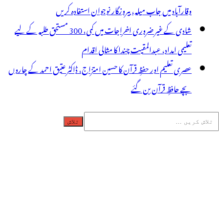
وقارآباد میں جاب میلہ، بیروزگار نوجوان استفادہ کریں
شادی کے غیر ضروری اخراجات میں کمی، 300 مستحق طلبہ کے لیے
تعلیمی امداد، عبدالمقیت چندا کا مثالی اقدام
عصری تعلیم اور حفظِ قرآن کا حسین امتزاج، ڈاکٹر عتیق احمد کے چاروں
بچے حافظِ قرآن بن گئے