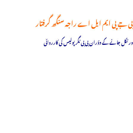
بی جے پی ایم ایل اے راجہ سنگھ گرفتار
ورنگل جانے کے دؤران بی بی نگر پولیس کی کارروائی