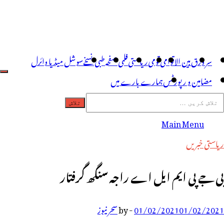
سر ورق
بین الاقوامی
قومی
ریاستی
فلمی صفحہ
طبی نسخے
سوشل میڈیا وائرل
مضامین و رپورٹس
ہمارے بارے میں
Main Menu
ریاستی خبریں
بی جے پی ایم ایل اے راجہ سنگھ گرفتار
01/02/2021
01/02/2021
-
by
سحر نیوز