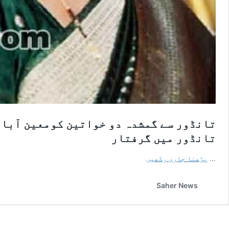
تانڈور سے گمشدہ دو خواتین کومعین آباد
تانڈور میں گرفتار
…
پڑھنا جاری رکھیں
Saher News