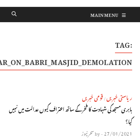
#ASAD_OWAISI_QUESTIONED_TO_CEN